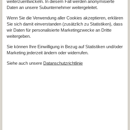
weiterzuentwickeln. In diesem Fall werden anonymisierte
Besonders beeindruckend sind die Stätten bei Fyrkat und in
Daten an unsere Subunternehmer weitergeleitet.
Aggersborg. In der friedvollen Hügellandschaft von Lindholm
Wenn Sie die Verwendung aller Cookies akzeptieren, erklären
Høje befindet sich ein alter Bestattungsplatz aus der Zeit.
Sie sich damit einverstanden (zusätzlich zu Statistiken), dass
Wenn der Nachwuchs lieber Ritter und Prinzessin spielt als
wir Daten für personalisierte Marketingzwecke an Dritte
Wickie, kann eines der vielen Schlösser in der Region
weitergeben.
besichtigt werden. Das Voergaard Schloss aus dem 16.
Sie können Ihre Einwilligung in Bezug auf Statistiken und/oder
Jahrhundert beispielsweise gehört zu den schönsten
Marketing jederzeit ändern oder widerrufen.
Renaissancebauten Dänemarks und präsentiert im Rahmen
von Führungen diverse Ausstellungen von altem Porzellan,
Siehe auch unsere
Datanschutzrichtlinie
antiken Möbeln und Kunstgegenständen, die sich auf jeden
Fall lohnen.
Urlaub in einem der gut ausgestatteten Ferienhäuser in
Nordjütland bietet Abwechslung und Erholung für die ganze
Familie.
Buchen Sie jetzt Ihr Ferienhaus