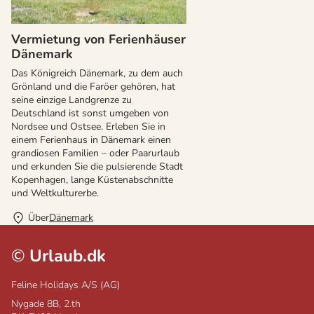
Vermietung von Ferienhäuser
Dänemark
Das Königreich Dänemark, zu dem auch
Grönland und die Faröer gehören, hat
seine einzige Landgrenze zu
Deutschland ist sonst umgeben von
Nordsee und Ostsee. Erleben Sie in
einem Ferienhaus in Dänemark einen
grandiosen Familien – oder Paarurlaub
und erkunden Sie die pulsierende Stadt
Kopenhagen, lange Küstenabschnitte
und Weltkulturerbe.
Über
Dänemark
©
Urlaub.dk
Feline Holidays A/S (AG)
Nygade 8B, 2.th