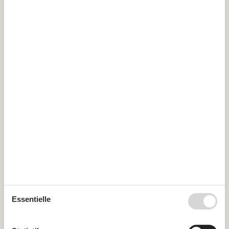
Buchen Sie jetzt Ihr Ferienhaus und genießen Sie
einen fantastischen Urlaub voller Erlebnisse und
Entspannung.
Wählen Sie aus 6.746 Ferienhäusern
Ziele in Nordjütland
Blokhus
Frederikshavn
Jammerbucht
Läsö
Essentielle
Limfjord
Lökken