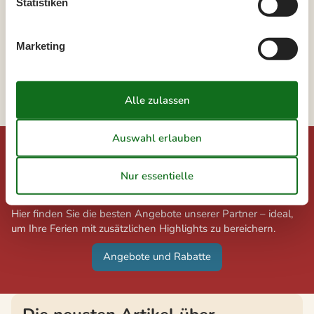
Statistiken
Lönstrup
Marketing
Skagen
Tversted
Vigsö Bucht
Angebote und Rabatte auf Urlaubserlebnisse
Freuen Sie sich auf exklusive Rabatte und
außergewöhnliche Erlebnisse!
Hier finden Sie die besten Angebote unserer Partner – ideal,
um Ihre Ferien mit zusätzlichen Highlights zu bereichern.
Angebote und Rabatte