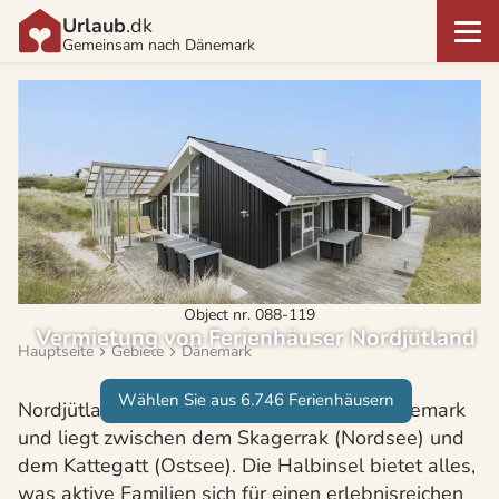
Urlaub
.dk
Gemeinsam nach Dänemark
Object nr. 088-119
Vermietung von Ferienhäuser Nordjütland
Hauptseite
Gebiete
Dänemark
Wählen Sie aus 6.746 Ferienhäusern
Nordjütland ist der nördlichste Teil von Dänemark
und liegt zwischen dem Skagerrak (Nordsee) und
dem Kattegatt (Ostsee). Die Halbinsel bietet alles,
was aktive Familien sich für einen erlebnisreichen