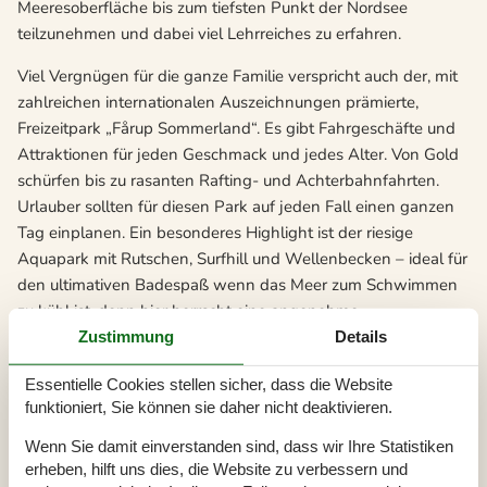
Meeresoberfläche bis zum tiefsten Punkt der Nordsee
teilzunehmen und dabei viel Lehrreiches zu erfahren.
Viel Vergnügen für die ganze Familie verspricht auch der, mit
zahlreichen internationalen Auszeichnungen prämierte,
Freizeitpark „Fårup Sommerland“. Es gibt Fahrgeschäfte und
Attraktionen für jeden Geschmack und jedes Alter. Von Gold
schürfen bis zu rasanten Rafting- und Achterbahnfahrten.
Urlauber sollten für diesen Park auf jeden Fall einen ganzen
Tag einplanen. Ein besonderes Highlight ist der riesige
Aquapark mit Rutschen, Surfhill und Wellenbecken – ideal für
den ultimativen Badespaß wenn das Meer zum Schwimmen
zu kühl ist, denn hier herrscht eine angenehme
Wassertemperatur von 27° C.
Zustimmung
Details
Nordjütland hat aber auch attraktive Sehenswürdigkeiten, die
Essentielle Cookies stellen sicher, dass die Website
man sich während eines Aufenthaltes in der Gegend nicht
funktioniert, Sie können sie daher nicht deaktivieren.
entgehen lassen sollte. Wer sich für die Wikinger interessiert
Wenn Sie damit einverstanden sind, dass wir Ihre Statistiken
und das ist bei Kindern meistens der Fall, kann an
erheben, hilft uns dies, die Website zu verbessern und
verschiedenen Orten Überreste ihrer Ringburgen besichtigen.