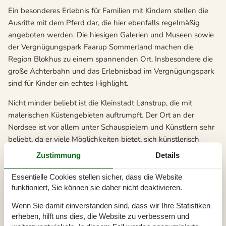
Ein besonderes Erlebnis für Familien mit Kindern stellen die
Ausritte mit dem Pferd dar, die hier ebenfalls regelmäßig
angeboten werden. Die hiesigen Galerien und Museen sowie
der Vergnügungspark Faarup Sommerland machen die
Region Blokhus zu einem spannenden Ort. Insbesondere die
große Achterbahn und das Erlebnisbad im Vergnügungspark
sind für Kinder ein echtes Highlight.
Nicht minder beliebt ist die Kleinstadt Lønstrup, die mit
malerischen Küstengebieten auftrumpft. Der Ort an der
Nordsee ist vor allem unter Schauspielern und Künstlern sehr
beliebt, da er viele Möglichkeiten bietet, sich künstlerisch
auszuleben. Das künstlerische Ambiente wird hier vor allem
Zustimmung
Details
durch die vielen Galeristen, Keramiker und Schmuckhändler
hervorgehoben. Der Ort der Kunst bietet mit seiner
Essentielle Cookies stellen sicher, dass die Website
Umgebung und den elf reizvollen Stränden der nahe
funktioniert, Sie können sie daher nicht deaktivieren.
gelegenen Gemeinde Hjørring unvergessliche
Wenn Sie damit einverstanden sind, dass wir Ihre Statistiken
Urlaubserlebnisse, die mit einem Aufenthalt in unserem
erheben, hilft uns dies, die Website zu verbessern und
Ferienhaus an der Jammerbucht einen Urlaub der Superlative