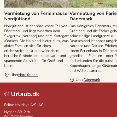
Vermietung von Ferienhäuser
Vermietung von Feri
Nordjütland
Dänemark
Nordjütland ist der nördlichste Teil von
Das Königreich Dänemark, z
Dänemark und liegt zwischen dem
Grönland und die Faröer gehö
Skagerrak (Nordsee) und dem Kattegatt
seine einzige Landgrenze zu
(Ostsee). Die Halbinsel bietet alles, was
Deutschland ist sonst umge
aktive Familien sich für einen
Nordsee und Ostsee. Erleben 
erlebnisreichen Urlaub wünschen:
einem Ferienhaus in Dänemar
herrliche Strände, eine tolle Natur und
grandiosen Familien – oder P
spannende Aktivitäten für Groß und
und erkunden Sie die pulsier
Klein.
Kopenhagen, lange Küstenab
und Weltkulturerbe.
Über
Nordjütland
Über
Dänemark
©
Urlaub.dk
Feline Holidays A/S (AG)
Nygade 8B, 2.th
DK-7400
Herning