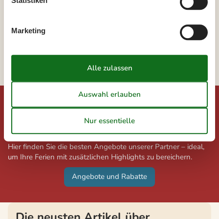
Statistiken
Slettestrand
Marketing
Svinklöv
Thorup Strand
Tranum Strand
Angebote und Rabatte auf Urlaubserlebnisse
Freuen Sie sich auf exklusive Rabatte und
außergewöhnliche Erlebnisse!
Hier finden Sie die besten Angebote unserer Partner – ideal,
um Ihre Ferien mit zusätzlichen Highlights zu bereichern.
Angebote und Rabatte
Die neusten Artikel über