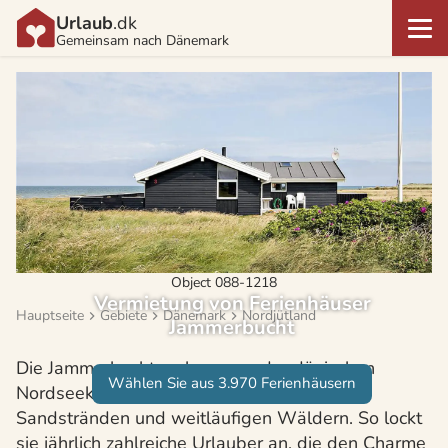
Urlaub
.dk
Gemeinsam nach Dänemark
Object 088-1218
Vermietung von Ferienhäuser
Hauptseite
Gebiete
Dänemark
Nordjütland
Jammerbucht
Die Jammerbucht, gelegen an der dänischen
Wählen Sie aus 3.970 Ferienhäusern
Nordseeküste, fasziniert mit langen weißen
Sandstränden und weitläufigen Wäldern. So lockt
sie jährlich zahlreiche Urlauber an, die den Charme