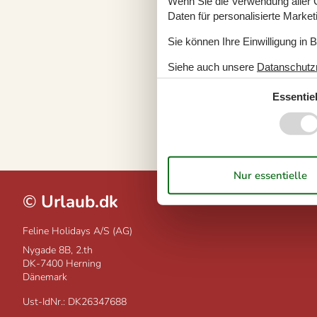
Wenn Sie die Verwendung aller Co
Daten für personalisierte Marke
Sie können Ihre Einwilligung in 
Siehe auch unsere
Datanschutzri
Essentiel
©
Urlaub.dk
Feline Holidays A/S (AG)
Nygade 8B, 2.th
DK-7400
Herning
Dänemark
Ust-IdNr.: DK26347688