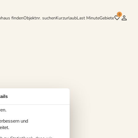
0
nhaus finden
Objektnr. suchen
Kurzurlaub
Last Minute
Gebiete
ails
ren.
verbessern und
itet.