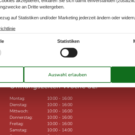
okies akzeptieren, erklären Sie sich damit einverstanden (zusätzlich
tingzwecke an Dritte weitergeben.
Bezug auf Statistiken und/oder Marketing jederzeit ändern oder widerr
chtlinie
le
Statistiken
Öffnungszeiten Woche 32:
Montag:
10:00
-
16:00
Dienstag:
10:00
-
16:00
Mittwoch:
10:00
-
16:00
Donnerstag:
10:00
-
16:00
Freitag:
10:00
-
16:00
Samstag:
10:00
-
14:00