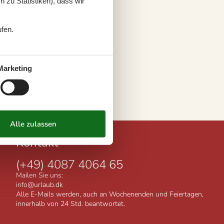
 zu Statistiken), dass wir
ufen.
Marketing
Kontakt
(+49) 4087 4064 65
Mailen Sie uns:
info@urlaub.dk
Alle E-Mails werden, auch an Wochenenden und Feiertagen,
innerhalb von 24 Std. beantwortet.