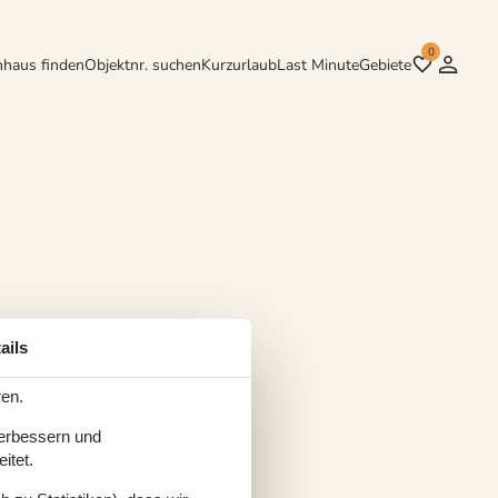
0
nhaus finden
Objektnr. suchen
Kurzurlaub
Last Minute
Gebiete
ails
ren.
verbessern und
itet.