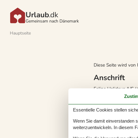
Urlaub
.dk
Gemeinsam nach Dänemark
Hauptseite
Diese Seite wird von 
Anschrift
Feline Holidays A/S 
Nygade 8B, 2.th
Zusti
DK-7400 Herning
Essentielle Cookies stellen siche
Dänemark
Wenn Sie damit einverstanden sin
Kontakt
weiterzuentwickeln. In diesem F
Tel.: (+49) 4087 406