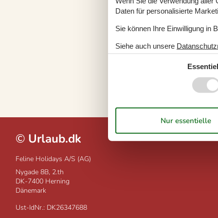
Wenn Sie die Verwendung aller Co
Email:
info@urlaub.d
Daten für personalisierte Marke
Geschäftsfüh
Sie können Ihre Einwilligung in 
Steen Seitner
Siehe auch unsere
Datanschutzri
Umsatzsteue
Essentiel
Ust-IdNr.: DK26347
©
Urlaub.dk
Feline Holidays A/S (AG)
Nygade 8B, 2.th
DK-7400
Herning
Dänemark
Ust-IdNr.: DK26347688