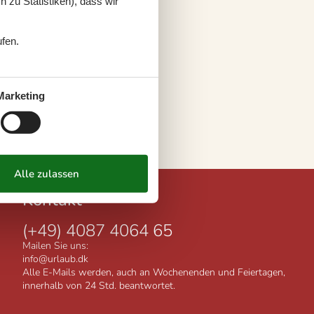
 zu Statistiken), dass wir
ufen.
Marketing
Kontakt
(+49) 4087 4064 65
Mailen Sie uns:
info@urlaub.dk
Alle E-Mails werden, auch an Wochenenden und Feiertagen,
innerhalb von 24 Std. beantwortet.