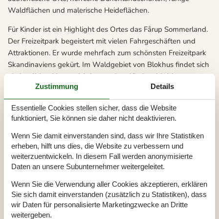
Waldflächen und malerische Heideflächen.
Für Kinder ist ein Highlight des Ortes das Fårup Sommerland.
Der Freizeitpark begeistert mit vielen Fahrgeschäften und
Attraktionen. Er wurde mehrfach zum schönsten Freizeitpark
Skandinaviens gekürt. Im Waldgebiet von Blokhus findet sich
ein herrlicher Naturspielplatz, sodass Kinder sich hier
Zustimmung
Details
austoben können und die ganze Familie ein Picknick
genießen kann. Doch im Grunde ist ganz Norjütland ein
Essentielle Cookies stellen sicher, dass die Website
großer Abenteuerspielplatz für Kinder, denn die herrliche
funktioniert, Sie können sie daher nicht deaktivieren.
Natur hat einiges zu bieten und es gibt immer wieder etwas
zu entdecken.
Wenn Sie damit einverstanden sind, dass wir Ihre Statistiken
erheben, hilft uns dies, die Website zu verbessern und
Empfehlenswert ist zudem ein Ausflug nach Aalborg. Die
weiterzuentwickeln. In diesem Fall werden anonymisierte
schöne Stadt lockt mit einem gepflegten Zoo, der mit 100
Daten an unsere Subunternehmer weitergeleitet.
Tierarten punkten kann und zahlreiche lehrreiche
Wenn Sie die Verwendung aller Cookies akzeptieren, erklären
Zusatzangebote bietet. Zudem lockt die Stadt mit ihrem
Sie sich damit einverstanden (zusätzlich zu Statistiken), dass
breiten Kulturangebot und es finden sich einige interessante
wir Daten für personalisierte Marketingzwecke an Dritte
Museen. Ebenfalls beliebt sind Ausflüge ins Nordsøen
weitergeben.