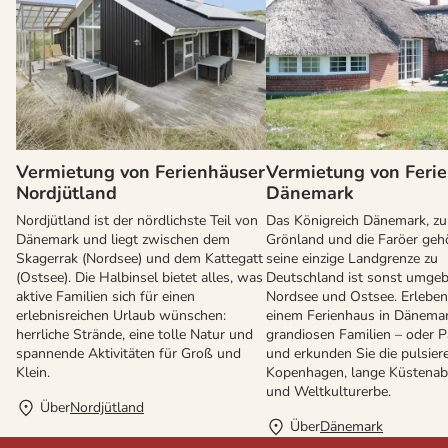
Vermietung von Ferienhäuser
Vermietung von Feri
Nordjütland
Dänemark
Nordjütland ist der nördlichste Teil von
Das Königreich Dänemark, z
Dänemark und liegt zwischen dem
Grönland und die Faröer gehö
Skagerrak (Nordsee) und dem Kattegatt
seine einzige Landgrenze zu
(Ostsee). Die Halbinsel bietet alles, was
Deutschland ist sonst umge
aktive Familien sich für einen
Nordsee und Ostsee. Erleben 
erlebnisreichen Urlaub wünschen:
einem Ferienhaus in Dänemar
herrliche Strände, eine tolle Natur und
grandiosen Familien – oder P
spannende Aktivitäten für Groß und
und erkunden Sie die pulsier
Klein.
Kopenhagen, lange Küstenab
und Weltkulturerbe.
Über
Nordjütland
Über
Dänemark