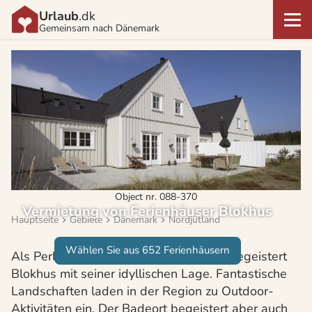
Urlaub
.dk
Gemeinsam nach Dänemark
Object nr. 088-370
Vermietung von Ferienhäuser Blokhus
Hauptseite
Gebiete
Dänemark
Nordjütland
Wählen Sie aus 652 Ferienhäusern
Als Perle in der Jammerbucht bekannt begeistert
Blokhus mit seiner idyllischen Lage. Fantastische
Landschaften laden in der Region zu Outdoor-
Aktivitäten ein. Der Badeort begeistert aber auch