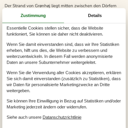
Der Strand von Grønhøj liegt mitten zwischen den Dörfern
Løkken und Blokhus an der Westküste Nordjütlands.
Zustimmung
Details
Lauschen Sie am Strand den rauschenden, wunderschönen
Wellen der Nordsee und lassen Sie sich die frische Seeluft um
Essentielle Cookies stellen sicher, dass die Website
die Nase wehen. Nutzen Sie auch die Gelegenheit, später am
funktioniert, Sie können sie daher nicht deaktivieren.
Tag von den Fischern frisch gefangenen Fisch zum
Wenn Sie damit einverstanden sind, dass wir Ihre Statistiken
Abendessen zu kaufen.
erheben, hilft uns dies, die Website zu verbessern und
weiterzuentwickeln. In diesem Fall werden anonymisierte
Die Landschaft hier ist wunderschön und Sie werden von
Daten an unsere Subunternehmer weitergeleitet.
Meer, Strand, Wald, Heide und Dünen umgeben sein. Die
Stadt Grønhøj ist eine kleine, gemütliche Ferienstadt, in der
Wenn Sie die Verwendung aller Cookies akzeptieren, erklären
alles sehr entspannt abläuft, insbesondere im Vergleich zu
Sie sich damit einverstanden (zusätzlich zu Statistiken), dass
wir Daten für personalisierte Marketingzwecke an Dritte
den größeren Städten Blokhus und Løkken. Die Gegend zieht
weitergeben.
vorwiegend Touristen an, die eine idyllische Ruhe suchen,
weit weg vom alltäglichen Stress und Trubel.
Sie können Ihre Einwilligung in Bezug auf Statistiken und/oder
Marketing jederzeit ändern oder widerrufen.
Egal zu welcher Jahreszeit Sie ein Ferienhaus mieten, Grønhøj
ist immer ein idealer Ausgangspunkt für einen schönen
Siehe auch unsere
Datanschutzrichtlinie
Urlaub. In den Herbst- und Wintermonaten garantiert ein