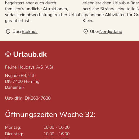
begeistert aber auch durch
erlebnisreichen Urlaub wüns
familienfreundliche Attraktionen,
herrliche Strände, eine tolle
sodass ein abwechslungsreicher Urlaub
spannende Aktivitäten für G
garantiert ist.
Klein.
Über
Blokhus
Über
Nordjütland
©
Urlaub.dk
Feline Holidays A/S (AG)
Nygade 8B, 2.th
DK-7400
Herning
Dänemark
Ust-IdNr.: DK26347688
Öffnungszeiten Woche 32:
Montag:
10:00
-
16:00
Dienstag:
10:00
-
16:00