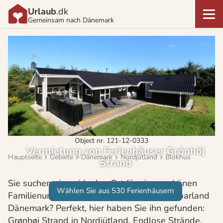
Urlaub
.dk
Gemeinsam nach Dänemark
Object nr. 121-12-0333
Vermietung von Ferienhäuser Grönhöj
Hauptseite
Gebiete
Dänemark
Nordjütland
Blokhus
Strand
Sie suchen einen idealen Ort für einen schönen
Wählen Sie aus 530 Ferienhäusern
Familienurlaub in unserem beliebten Nachbarland
Dänemark? Perfekt, hier haben Sie ihn gefunden:
Grønhøj Strand in Nordjütland. Endlose Strände,