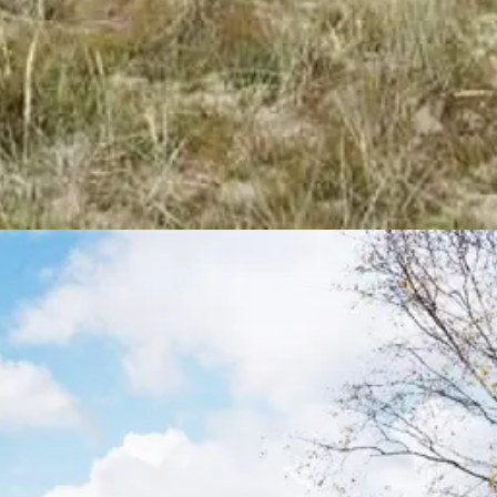
sich Lyngsaa als idealer Ausgangspunkt für Ausflüge in die Region. Die 
finden sich aber auch wundervolle Städte mit zahlreichen Attraktionen.