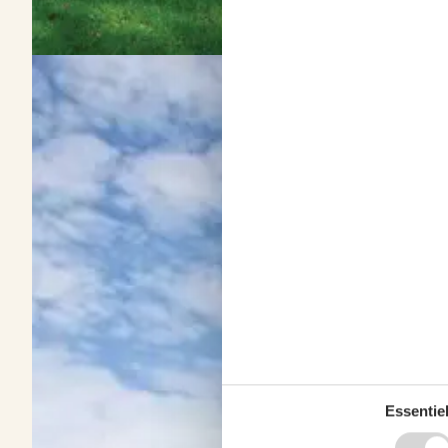
Vermietung von Ferienhäuser Napstjärt
Über
Napstjärt
Die dänische Ostseeküste bietet Ihnen hyggelige Urlaubsmomente.
einzigartige Landschaften. Z.B. in Napstjärt, ein malerischer, dänisc
Essentiel