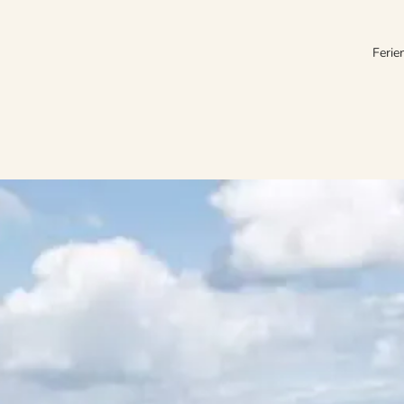
Ferie
einer traumhaft ruhigen Umgebung. Die reizvollen Landschaften der Reg
nen begeistert und sich auch in der Umgebung zahlreiche Sehenswürdigke