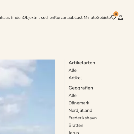
0
nhaus finden
Objektnr. suchen
Kurzurlaub
Last Minute
Gebiete
Artikelarten
Alle
ion locken zu
Artikel
iten finden.
Geografien
Alle
Dänemark
Nordjütland
Frederikshavn
Bratten
Jerup