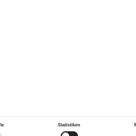
 Strand, Meer und moderne Ferienhäuser. Tauchen Sie ab in das dänisc
her Ferienort in der Region Nordjütland.
le
Statistiken