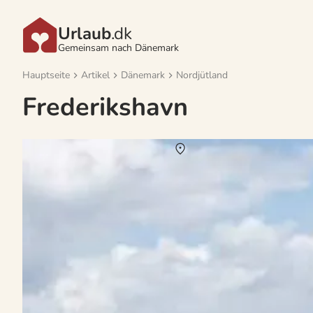
Urlaub
.dk
Gemeinsam nach Dänemark
Hauptseite
Artikel
Dänemark
Nordjütland
Frederikshavn
Vermietung von Ferienhäuser Saeby
Über
Säby
An der Küste Nordjütlands liegt das charmante Städtchen Säby in 
Outdooraktivitäten, während das Säby selbst mit vielen Attraktio