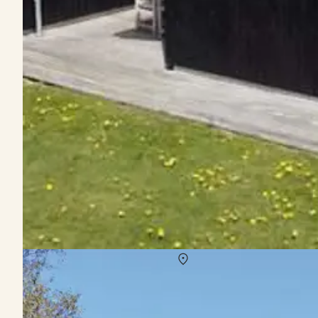
Vermietung von Ferienhäuser Strandby
Über
Strandby
Freuen Sie sich auf ihren Familienurlaub in Dänemark. Strandby, i
zu verbringen. Hier finden Sie für jeden Geschmack das passende Au