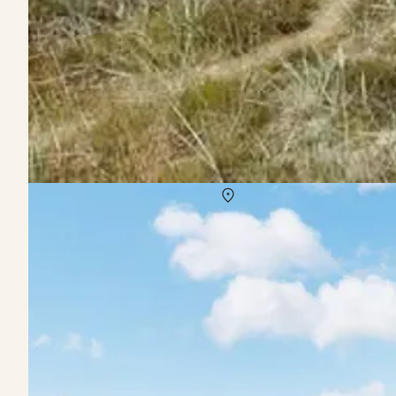
Vermietung von Ferienhäuser Lyngsaa
Über
Lyngsaa
In Mitten der herrlichen Natur Nordjütlands gelegen, präsentiert 
sind ebenso einladend wie die Waldgebiete. Nahe des Urlaubsortes 