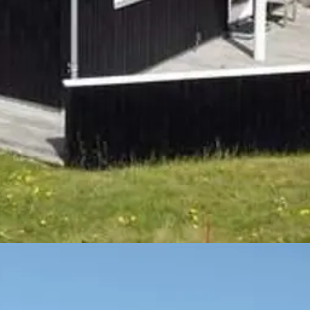
m dänischen Nordjütland, ist der perfekte Urlaubsort, um abwechslungsre
sflugsziel und die Ostsee ist direkt vor der Haustüre – einfach unvergle