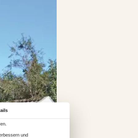
ails
ren.
verbessern und