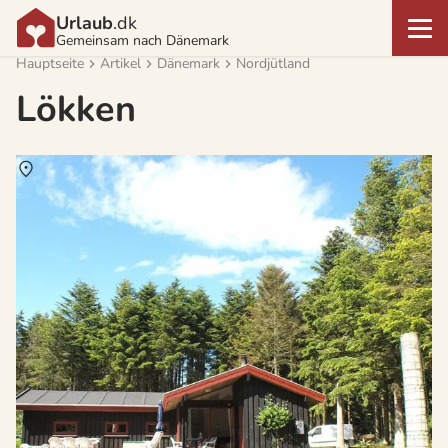
Urlaub
.dk
Gemeinsam nach Dänemark
Hauptseite
Artikel
Dänemark
Nordjütland
Lökken
Über
Nr. Rubjerg