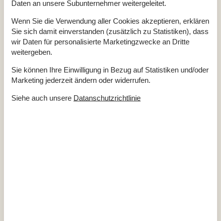
Daten an unsere Subunternehmer weitergeleitet.
Wenn Sie die Verwendung aller Cookies akzeptieren, erklären
Sie sich damit einverstanden (zusätzlich zu Statistiken), dass
wir Daten für personalisierte Marketingzwecke an Dritte
weitergeben.
Sie können Ihre Einwilligung in Bezug auf Statistiken und/oder
Marketing jederzeit ändern oder widerrufen.
Siehe auch unsere
Datanschutzrichtlinie
Vermietung von Ferienhäuser Furreby
Die ruhige Feriensiedlung Furreby präsentiert sich in malerischer
Küstenlage. Umgeben von einer zauberhaften Landschaft,
authentischen Orten und zahlreichen Sehenswürdigkeiten ist
Furreby ein idealer Ausgangspunkt für Erkundungstouren, die