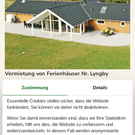
Vermietung von Ferienhäuser Nr. Lyngby
Nr.Lyngby vereint lange Strände mit feinem Sand und raue
Steilhänge, die hinauf in üppiges Heideland führen. Die
Zustimmung
Details
Ferienhäuser liegen eingebettet in eine abwechslungsreiche
Landschaft. Wald, Wiesen und Dünen bieten gleichzeitig Ruhe und
Essentielle Cookies stellen sicher, dass die Website
Möglichkeiten, sich an der würzigen Seeluft zu bewegen.
funktioniert, Sie können sie daher nicht deaktivieren.
Über
Furreby
Wenn Sie damit einverstanden sind, dass wir Ihre Statistiken
erheben, hilft uns dies, die Website zu verbessern und
weiterzuentwickeln. In diesem Fall werden anonymisierte