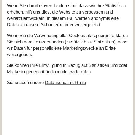
Anzahl Sonnenliegen
3
Wenn Sie damit einverstanden sind, dass wir Ihre Statistiken
Baujahr
2010
erheben, hilft uns dies, die Website zu verbessern und
Baumaterial: Holz
weiterzuentwickeln. In diesem Fall werden anonymisierte
Blick auf Dünen
ECO, Ladegerät für Elektrofahrzeuge
Daten an unsere Subunternehmer weitergeleitet.
EL exkl.
Ferienhaus
107 m²
Wenn Sie die Verwendung aller Cookies akzeptieren, erklären
Haustiere Nr
Sie sich damit einverstanden (zusätzlich zu Statistiken), dass
Heizung, Elektroheizung
Self-Service-Check-in
wir Daten für personalisierte Marketingzwecke an Dritte
Staubsauger
weitergeben.
Waschmaschine
Winterfest
Sie können Ihre Einwilligung in Bezug auf Statistiken und/oder
Marketing jederzeit ändern oder widerrufen.
Draußen
Aufladen von Elektroautos nicht inbegriffen Im Preis
Siehe auch unsere
Datanschutzrichtlinie
Dusche im Freien
Dünengrundstück
2039 m²
Gartenmöbel
Grill
Kostenloser Parkplatz auf dem Gelände
3
Ladestation für Elektroauto
Privater Garten
Drinnen
Energiesparendes Heizsystem