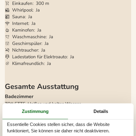
Einkaufen
300 m
Whirlpool
Ja
Sauna
Ja
Internet
Ja
Kaminofen
Ja
Waschmaschine
Ja
Geschirrspüler
Ja
Nichtraucher
Ja
Ladestation für Elektroauto
Ja
Klimafreundlich
Ja
Gesamte Ausstattung
Badezimmer
TOILETTE. Heißes und kaltes Wasser
Zustimmung
Details
Diverse
Alternative Heizung, Wärmepumpe
Essentielle Cookies stellen sicher, dass die Website
Anzahl Hochstühle
1
Anzahl Kinderbetten
1
funktioniert, Sie können sie daher nicht deaktivieren.
Anzahl kostenloser Kinder (<4 Jahre)
1