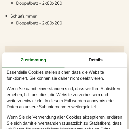
Doppelbett - 2x80x200
Schlafzimmer
Doppelbett - 2x80x200
Zustimmung
Details
Beliebteste Ausstattungen
Essentielle Cookies stellen sicher, dass die Website
Schlafzimmer
3
funktioniert, Sie können sie daher nicht deaktivieren.
Badezimmer
1
Wohnfläche
84 m²
Wenn Sie damit einverstanden sind, dass wir Ihre Statistiken
Grundstück
1.258 m²
erheben, hilft uns dies, die Website zu verbessern und
Haustiere
Nicht erlaubt
weiterzuentwickeln. In diesem Fall werden anonymisierte
Kurzurlaub möglich
Nein
Daten an unsere Subunternehmer weitergeleitet.
Entfernung Wasser
950 m
Wenn Sie die Verwendung aller Cookies akzeptieren, erklären
Einkaufen
5 km
Sie sich damit einverstanden (zusätzlich zu Statistiken), dass
Swimmingpool innen
Ja