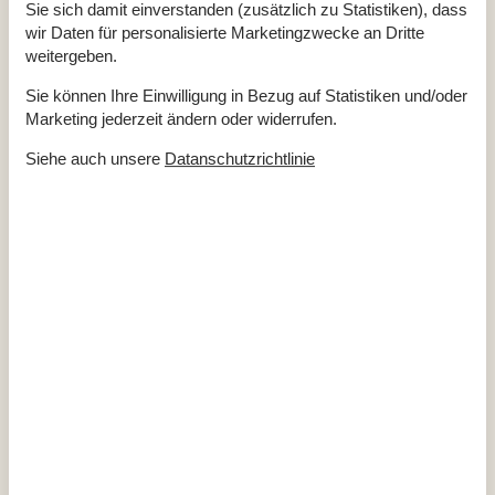
Hausareal
131 m²
Sie sich damit einverstanden (zusätzlich zu Statistiken), dass
Whirlpool, drinnen
wir Daten für personalisierte Marketingzwecke an Dritte
Entfernungen
weitergeben.
Entfernung Einkauf / Sommer
550 m
Sie können Ihre Einwilligung in Bezug auf Statistiken und/oder
Entfernung Restaurant
1,4 km
Entfernung Strand / Sandstrand
880 m
Marketing jederzeit ändern oder widerrufen.
Entfernung zum Golfplatz
5,3 km
Siehe auch unsere
Datanschutzrichtlinie
Energie/Heizung
Elektroheizung
Kaminofen
Wärmepumpe / Ohne Kühlung
Küchengeräte
Abzugshaube
Backofen
Kaffeemaschine
Kochplatten
Kühlschrank m/Gefrierfach
80
Spülmaschine
Waschmaschine
Wasserkocher
Wäschetrockner
Multimedien