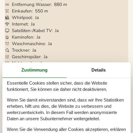
Entfernung Wasser
880 m
Einkaufen
550 m
Whirlpool
Ja
Internet
Ja
Satelliten-/Kabel TV
Ja
Kaminofen
Ja
Waschmaschine
Ja
Trockner
Ja
Geschirrspüler
Ja
Nichtraucher
Ja
Klimafreundlich
Ja
Zustimmung
Details
Essentielle Cookies stellen sicher, dass die Website
funktioniert, Sie können sie daher nicht deaktivieren.
Gesamte Ausstattung
Wenn Sie damit einverstanden sind, dass wir Ihre Statistiken
Hausinfo.
erheben, hilft uns dies, die Website zu verbessern und
2 x Dusche
weiterzuentwickeln. In diesem Fall werden anonymisierte
2 x WC
Anzahl Erw.
8
Daten an unsere Subunternehmer weitergeleitet.
Baujahr
2004
Grundstück / Naturgrund
1174 m²
Wenn Sie die Verwendung aller Cookies akzeptieren, erklären