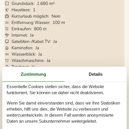
Grundstück
1.680 m²
Haustiere
1
Kurzurlaub möglich
Nein
Entfernung Wasser
100 m
Einkaufen
800 m
Internet
Ja
Satelliten-/Kabel TV
Ja
Kaminofen
Ja
Wasserblick
Ja
Waschmaschine
Ja
Trockner
Ja
Geschirrspüler
Ja
Zustimmung
Details
Nichtraucher
Ja
Klimafreundlich
Ja
Essentielle Cookies stellen sicher, dass die Website
funktioniert, Sie können sie daher nicht deaktivieren.
Wenn Sie damit einverstanden sind, dass wir Ihre Statistiken
Gesamte Ausstattung
erheben, hilft uns dies, die Website zu verbessern und
weiterzuentwickeln. In diesem Fall werden anonymisierte
Ausblick
Daten an unsere Subunternehmer weitergeleitet.
Meerblick vom Ferienhaus
Meerblick vom Standort