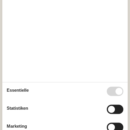
Anzahl der Schlafzimmer
3
Doppelbett (Anzahl der Schlafplätze)
4
Einzelbett (Anzahl der Schlafplätze)
3
Schlafmöglichkeit nicht im Schlafzimmer
WC und Bad
Anzahl der Badezimmer
1
Duschkabine
Fußbodenheizung
1
Toiletten
1
Zugang zur Ferienunterkunft
Schlüsselkasten mit Code
Essentielle
Kalender
Statistiken
Ankunft
Marketing