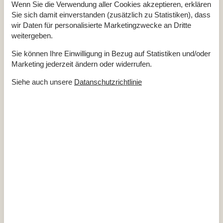
Wenn Sie die Verwendung aller Cookies akzeptieren, erklären
Bitte beachten
Sie sich damit einverstanden (zusätzlich zu Statistiken), dass
wir Daten für personalisierte Marketingzwecke an Dritte
Keine Arbeiter auf Anfrage
Keine Jugendgruppen auf Anfrage
weitergeben.
Rauchen ist verboten
Sie können Ihre Einwilligung in Bezug auf Statistiken und/oder
Draußen
Marketing jederzeit ändern oder widerrufen.
Außendusche
Feuerstelle
Siehe auch unsere
Datanschutzrichtlinie
Geschäft
800 m
Grill
1
Größe des Grundstücks
1680 m²
Meer
100 m
Naturstandort
Parkplatz beim Haus
Terrasse
Werkzeugschuppen
Überdachte Terrasse
Einrichtung
Anzahl Erwachsene inkl. 4-11 Jahre
7
Baujahr
1936
Bebaute Fläche
150 m²
Ferienhaus
Fußbodenheizung im Flur
Gefrierkapazität (Anzahl Liter)
120