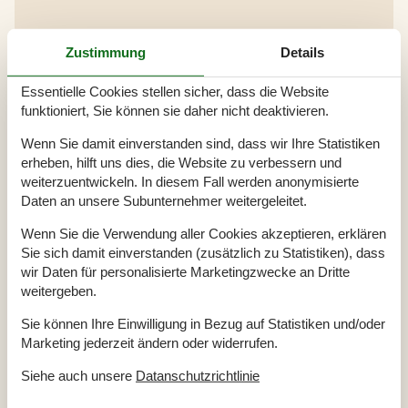
Gesamte Ausstattung
Zustimmung
Details
Bitte beachten
Essentielle Cookies stellen sicher, dass die Website
Keine Arbeiter auf Anfrage
Keine Jugendgruppen auf Anfrage
funktioniert, Sie können sie daher nicht deaktivieren.
Rauchen ist verboten
Wenn Sie damit einverstanden sind, dass wir Ihre Statistiken
Draußen
erheben, hilft uns dies, die Website zu verbessern und
Geschäft
500 m
weiterzuentwickeln. In diesem Fall werden anonymisierte
Grill
1
Daten an unsere Subunternehmer weitergeleitet.
Größe des Grundstücks
950 m²
Meer
800 m
Wenn Sie die Verwendung aller Cookies akzeptieren, erklären
Naturstandort
Parkplatz beim Haus
Sie sich damit einverstanden (zusätzlich zu Statistiken), dass
Schaukel
wir Daten für personalisierte Marketingzwecke an Dritte
Terrasse
weitergeben.
Überdachte Terrasse
Einrichtung
Sie können Ihre Einwilligung in Bezug auf Statistiken und/oder
Marketing jederzeit ändern oder widerrufen.
Anzahl Erwachsene inkl. 4-11 Jahre
5
Anzahl Kinder (0-3 Jahre)
1
Baujahr
1977
Siehe auch unsere
Datanschutzrichtlinie
Bebaute Fläche
104 m²
Ferienhaus