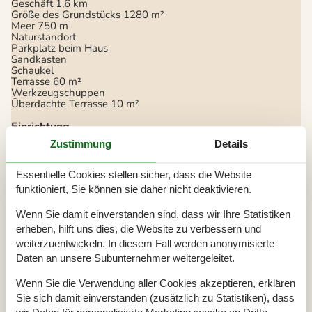
Geschäft
1,6 km
Größe des Grundstücks
1280 m²
Meer
750 m
Naturstandort
Parkplatz beim Haus
Sandkasten
Schaukel
Terrasse
60 m²
Werkzeugschuppen
Überdachte Terrasse
10 m²
Einrichtung
Anzahl Erwachsene inkl. 4-11 Jahre
6
Zustimmung
Details
Anzahl Kinder (0-3 Jahre)
1
Baujahr
2002
Essentielle Cookies stellen sicher, dass die Website
Bebaute Fläche
92 m²
Ferienhaus
funktioniert, Sie können sie daher nicht deaktivieren.
Fußbodenheizung in allen Fliesenböden
Gefrierkapazität (Anzahl Liter)
30
Wenn Sie damit einverstanden sind, dass wir Ihre Statistiken
Haustiere
1
erheben, hilft uns dies, die Website zu verbessern und
Hochstuhl
1
Holzofen
1
weiterzuentwickeln. In diesem Fall werden anonymisierte
Waschmaschine
1
Daten an unsere Subunternehmer weitergeleitet.
Wärmepumpe
Wäschetrockner
1
Wenn Sie die Verwendung aller Cookies akzeptieren, erklären
Sie sich damit einverstanden (zusätzlich zu Statistiken), dass
Küche