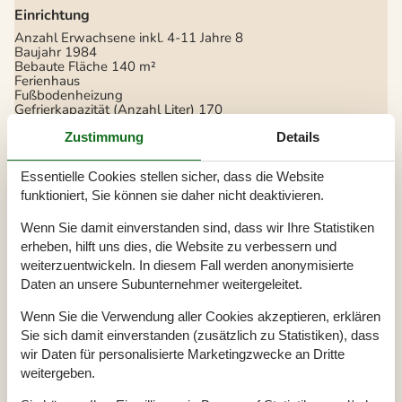
Einrichtung
Anzahl Erwachsene inkl. 4-11 Jahre
8
Baujahr
1984
Bebaute Fläche
140 m²
Ferienhaus
Fußbodenheizung
Gefrierkapazität (Anzahl Liter)
170
Hochstuhl
1
Holzofen
1
Zustimmung
Details
Renovierung
2020
Waschmaschine
1
Essentielle Cookies stellen sicher, dass die Website
Wickeltisch
Wärmepumpe
funktioniert, Sie können sie daher nicht deaktivieren.
Wäschetrockner
1
Wenn Sie damit einverstanden sind, dass wir Ihre Statistiken
Hobbyraum
erheben, hilft uns dies, die Website zu verbessern und
Tischfussball
weiterzuentwickeln. In diesem Fall werden anonymisierte
Daten an unsere Subunternehmer weitergeleitet.
Küche
Anzahl der Induktionskochplatten
4
Wenn Sie die Verwendung aller Cookies akzeptieren, erklären
Heißluftofen
1
Sie sich damit einverstanden (zusätzlich zu Statistiken), dass
Kühlschrank
1
wir Daten für personalisierte Marketingzwecke an Dritte
Mikrowelle
1
Spülmaschine
1
weitergeben.
Multimedien