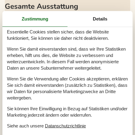
Gesamte Ausstattung
Ausblick
Zustimmung
Details
Meerblick vom Ferienhaus
Essentielle Cookies stellen sicher, dass die Website
Bitte beachten
funktioniert, Sie können sie daher nicht deaktivieren.
Keine Jugendgruppen auf Anfrage
Rauchen ist verboten
Wenn Sie damit einverstanden sind, dass wir Ihre Statistiken
Draußen
erheben, hilft uns dies, die Website zu verbessern und
weiterzuentwickeln. In diesem Fall werden anonymisierte
Carport
Geschäft
1,5 km
Daten an unsere Subunternehmer weitergeleitet.
Größe des Grundstücks
3417 m²
Meer
200 m
Wenn Sie die Verwendung aller Cookies akzeptieren, erklären
Naturstandort
Sie sich damit einverstanden (zusätzlich zu Statistiken), dass
Parkplatz beim Haus
Terrasse
100 m²
wir Daten für personalisierte Marketingzwecke an Dritte
weitergeben.
Einrichtung
Sie können Ihre Einwilligung in Bezug auf Statistiken und/oder
Anzahl der Kinder 4-11 Jahre
4
Anzahl Erwachsene inkl. 4-11 Jahre
8
Marketing jederzeit ändern oder widerrufen.
Baujahr
1975
Bebaute Fläche
137 m²
Siehe auch unsere
Datanschutzrichtlinie
Ferienhaus
Gefrierkapazität (Anzahl Liter)
90