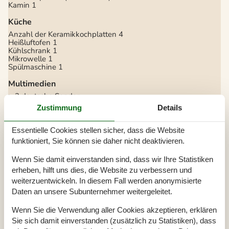
Kamin
1
Küche
Anzahl der Keramikkochplatten
4
Heißluftofen
1
Kühlschrank
1
Mikrowelle
1
Spülmaschine
1
Multimedien
> 3 deutsche Sender
> 3 dänische Sender
Zustimmung
Details
1-3 norwegische Kanäle
1-3 schwedische Kanäle
Anzahl der Fernseher
1
Essentielle Cookies stellen sicher, dass die Website
DVD
1
funktioniert, Sie können sie daher nicht deaktivieren.
Herunterladen
200
Hochladen
200
Wenn Sie damit einverstanden sind, dass wir Ihre Statistiken
Internet drahtlos
Radio
erheben, hilft uns dies, die Website zu verbessern und
weiterzuentwickeln. In diesem Fall werden anonymisierte
Schlafverhältnisse
Daten an unsere Subunternehmer weitergeleitet.
Anzahl der Schlafzimmer
3
Doppelbett (Anzahl der Schlafplätze)
2
Wenn Sie die Verwendung aller Cookies akzeptieren, erklären
Etagenbett (Anzahl der Schlafplätze)
4
Sie sich damit einverstanden (zusätzlich zu Statistiken), dass