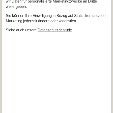
WC und Bad
wir Daten für personalisierte Marketingzwecke an Dritte
weitergeben.
Anzahl der Badezimmer
1
Duschkabine
Sie können Ihre Einwilligung in Bezug auf Statistiken und/oder
Fußbodenheizung
1
Toiletten
1
Marketing jederzeit ändern oder widerrufen.
Zugang zur Ferienunterkunft
Siehe auch unsere
Datanschutzrichtlinie
Schlüsselkasten mit Code
Kalender
Ankunft
Juli 2027
Mo
Di
Mi
Do
Fr
Sa
So