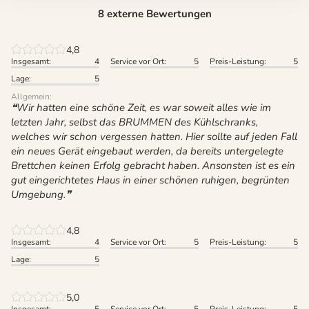
8 externe Bewertungen
4,8
Insgesamt:
4
Service vor Ort:
5
Preis-Leistung:
5
Lage:
5
Allgemein:
Wir hatten eine schöne Zeit, es war soweit alles wie im
letzten Jahr, selbst das BRUMMEN des Kühlschranks,
welches wir schon vergessen hatten. Hier sollte auf jeden Fall
ein neues Gerät eingebaut werden, da bereits untergelegte
Brettchen keinen Erfolg gebracht haben. Ansonsten ist es ein
gut eingerichtetes Haus in einer schönen ruhigen, begrünten
Umgebung.
4,8
Insgesamt:
4
Service vor Ort:
5
Preis-Leistung:
5
Lage:
5
5,0
Insgesamt:
5
Service vor Ort:
5
Preis-Leistung:
5