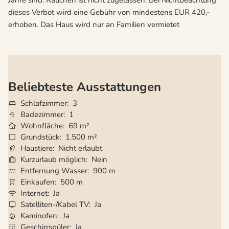
Jahre sind. Rauchen ist nicht zugelassen. Bei Nichtbeachtung
dieses Verbot wird eine Gebühr von mindestens EUR 420,-
erhoben. Das Haus wird nur an Familien vermietet
Beliebteste Ausstattungen
Schlafzimmer
3
Badezimmer
1
Wohnfläche
69 m²
Grundstück
1.500 m²
Haustiere
Nicht erlaubt
Kurzurlaub möglich
Nein
Entfernung Wasser
900 m
Einkaufen
500 m
Internet
Ja
Satelliten-/Kabel TV
Ja
Kaminofen
Ja
Geschirrspüler
Ja