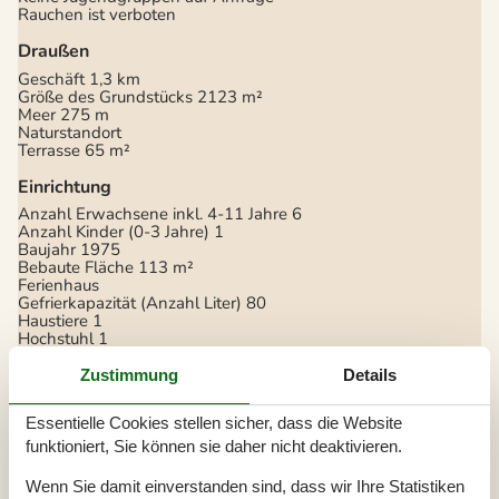
Rauchen ist verboten
Draußen
Geschäft
1,3 km
Größe des Grundstücks
2123 m²
Meer
275 m
Naturstandort
Terrasse
65 m²
Einrichtung
Anzahl Erwachsene inkl. 4-11 Jahre
6
Anzahl Kinder (0-3 Jahre)
1
Baujahr
1975
Bebaute Fläche
113 m²
Ferienhaus
Gefrierkapazität (Anzahl Liter)
80
Haustiere
1
Hochstuhl
1
Holzofen
1
Jahr der Renovierung
2000
Zustimmung
Details
Waschmaschine
1
Wärmepumpe
Essentielle Cookies stellen sicher, dass die Website
Küche
funktioniert, Sie können sie daher nicht deaktivieren.
Anzahl der Keramikkochplatten
4
Wenn Sie damit einverstanden sind, dass wir Ihre Statistiken
Heißluftofen
1