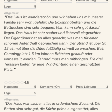
Insgesamt:
5
Service vor Ort:
5
Preis-Leistung:
4
Lage:
5
Allgemein:
Das Haus ist wunderschön und wir haben uns mit unserer
Familie sehr wohl gefühlt. Die Boxspringbetten und die
Bettdecken sind sehr bequem. Man kann sehr gut darauf
liegen. Das Haus ist sehr sauber und liebevoll eingerichtet.
Der Eigentümer hat an alles gedacht, was man für einen
schönen Aufenthalt gebrauchen kann. Der Strand ist über Sti
12 einmal über die Düne fußläufig schnell zu erreichen. Beim
Campingplatz 1,6 km können Brötchen gekauft oder
vorbestellt werden. Fahrrad muss man mitbringen. Die drei
Terassen bieten für jede Windrichtung einen geschützten
Platz.
4,5
Insgesamt:
5
Service vor Ort:
5
Preis-Leistung:
3
Lage:
5
Allgemein:
Das Haus war sauber, alles in ordentlichem Zustand. Die
Betten sind sehr gut, die Küche prima ausgestattet, alles