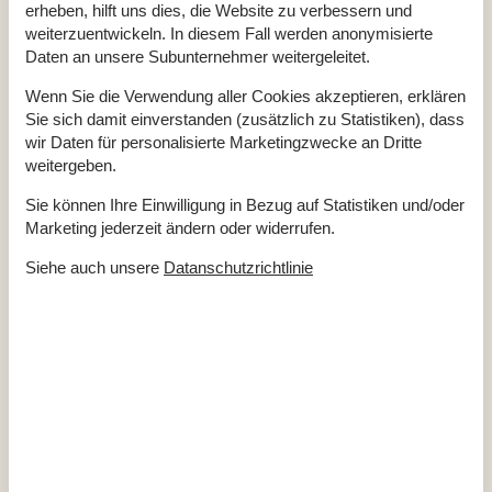
Kühlschrank
1
erheben, hilft uns dies, die Website zu verbessern und
Mikrowelle
1
weiterzuentwickeln. In diesem Fall werden anonymisierte
Spülmaschine
1
Daten an unsere Subunternehmer weitergeleitet.
Multimedien
Wenn Sie die Verwendung aller Cookies akzeptieren, erklären
> 3 deutsche Sender
Sie sich damit einverstanden (zusätzlich zu Statistiken), dass
> 3 dänische Sender
Anzahl der Fernseher
1
wir Daten für personalisierte Marketingzwecke an Dritte
Apple TV
1
weitergeben.
Herunterladen
200
Hochladen
200
Sie können Ihre Einwilligung in Bezug auf Statistiken und/oder
Internet drahtlos
Marketing jederzeit ändern oder widerrufen.
Radio
Schlafverhältnisse
Siehe auch unsere
Datanschutzrichtlinie
Anzahl der Schlafzimmer
3
Doppelbett (Anzahl der Schlafplätze)
6
Kinderbett
1
WC und Bad
Anzahl der Badezimmer
1
Duschkabine
Toiletten
1
Zugang zur Ferienunterkunft
Schlüsselkasten mit Code