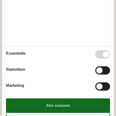
Externe Bewertungen
4,5
7 ÜBERNACHTUNGEN
Ab
EUR
1.006,-
Reinigung auf Wunsch: EUR 158,-
Essentielle
Kalender anzeigen
Statistiken
Bitte beachten
Ankunftszeit wurde nicht ausgewählt.
Marketing
Vertrags- und Mietbedingungen