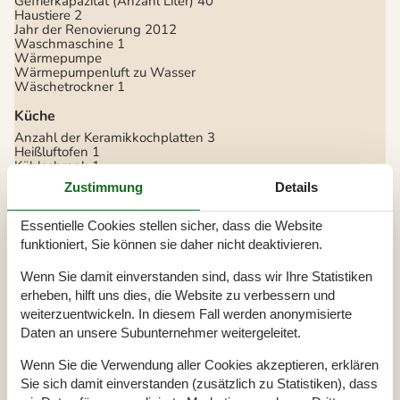
Gefrierkapazität (Anzahl Liter)
40
Haustiere
2
Jahr der Renovierung
2012
Waschmaschine
1
Wärmepumpe
Wärmepumpenluft zu Wasser
Wäschetrockner
1
Küche
Anzahl der Keramikkochplatten
3
Heißluftofen
1
Kühlschrank
1
Mikrowelle
1
Zustimmung
Details
Spülmaschine
1
Multimedien
Essentielle Cookies stellen sicher, dass die Website
funktioniert, Sie können sie daher nicht deaktivieren.
> 3 deutsche Sender
> 3 dänische Sender
1-3 englischsprachige Kanäle
Wenn Sie damit einverstanden sind, dass wir Ihre Statistiken
Anzahl der Fernseher
1
erheben, hilft uns dies, die Website zu verbessern und
CD-Player
weiterzuentwickeln. In diesem Fall werden anonymisierte
Internet drahtlos
Radio
Daten an unsere Subunternehmer weitergeleitet.
Schlafverhältnisse
Wenn Sie die Verwendung aller Cookies akzeptieren, erklären
Anzahl der Schlafzimmer
3
Sie sich damit einverstanden (zusätzlich zu Statistiken), dass
Doppelbett (Anzahl der Schlafplätze)
4