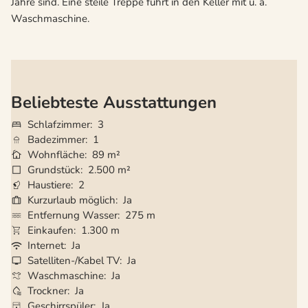
Jahre sind. Eine steile Treppe führt in den Keller mit u. a.
Waschmaschine.
Beliebteste Ausstattungen
Schlafzimmer
3
Badezimmer
1
Wohnfläche
89 m²
Grundstück
2.500 m²
Haustiere
2
Kurzurlaub möglich
Ja
Entfernung Wasser
275 m
Einkaufen
1.300 m
Internet
Ja
Satelliten-/Kabel TV
Ja
Waschmaschine
Ja
Trockner
Ja
Geschirrspüler
Ja