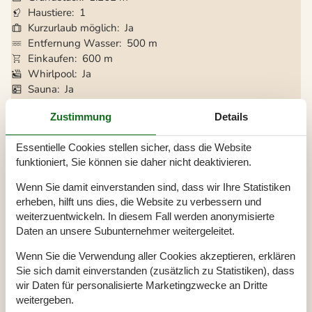
Haustiere
1
Kurzurlaub möglich
Ja
Entfernung Wasser
500 m
Einkaufen
600 m
Whirlpool
Ja
Sauna
Ja
Internet
Ja
Zustimmung
Details
Satelliten-/Kabel TV
Ja
Kaminofen
Ja
Essentielle Cookies stellen sicher, dass die Website
Waschmaschine
Ja
funktioniert, Sie können sie daher nicht deaktivieren.
Geschirrspüler
Ja
Nichtraucher
Ja
Wenn Sie damit einverstanden sind, dass wir Ihre Statistiken
Klimafreundlich
Ja
erheben, hilft uns dies, die Website zu verbessern und
weiterzuentwickeln. In diesem Fall werden anonymisierte
Daten an unsere Subunternehmer weitergeleitet.
Gesamte Ausstattung
Wenn Sie die Verwendung aller Cookies akzeptieren, erklären
Bitte beachten
Sie sich damit einverstanden (zusätzlich zu Statistiken), dass
wir Daten für personalisierte Marketingzwecke an Dritte
Keine Jugendgruppen auf Anfrage
Rauchen ist verboten
weitergeben.