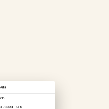
ails
ren.
verbessern und