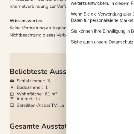
weiterzuentwickeln. In diesem F
Internetverbindung zur Verfügung.
Wenn Sie die Verwendung aller Co
Wissenswertes
Daten für personalisierte Marke
Keine Vermietung an Jugendgruppen, in denen alle 15-25 Jahre
Sie können Ihre Einwilligung in 
Nichtbeachtung dieses Verbots wird eine Gebühr von mindes
Siehe auch unsere
Datanschutzri
Beliebteste Ausstattungen
Schlafzimmer
3
Grundstück
1.18
Badezimmer
1
Haustiere
2
Wohnfläche
61 m²
Kurzurlaub mögli
Internet
Ja
Kaminofen
Ja
Satelliten-/Kabel TV
Ja
Nichtraucher
Ja
Gesamte Ausstattung