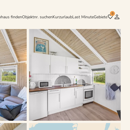
0
nhaus finden
Objektnr. suchen
Kurzurlaub
Last Minute
Gebiete