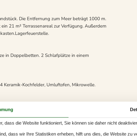
rundstück. Die Entfernung zum Meer beträgt 1000 m.
ht ein 21 m² Terrassenareal zur Verfügung. Außerdem
kasten.Lagerfeuerstelle.
tze in Doppelbetten. 2 Schlafplätze in einem
 4 Keramik-Kochfelder, Umluftofen, Mikrowelle.
odenheizung in 1 Badezimmer.
mmung
Det
r, dass die Website funktioniert, Sie können sie daher nicht deaktivie
-Player. Radio. CD-Player.Playstation 3.
d, dass wir Ihre Statistiken erheben, hilft uns dies, die Website zu 
 Fernsehsender. Es steht kabellose