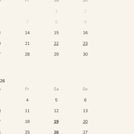
o
Fr
Sa
So
1
2
7
8
9
3
14
15
16
0
21
22
23
7
28
29
30
026
o
Fr
Sa
So
4
5
6
0
11
12
13
7
18
19
20
4
25
26
27