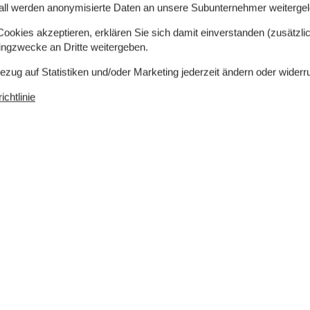
all werden anonymisierte Daten an unsere Subunternehmer weitergele
okies akzeptieren, erklären Sie sich damit einverstanden (zusätzlich
tingzwecke an Dritte weitergeben.
 sind. Rauchen ist nicht zugelassen. Bei
Bezug auf Statistiken und/oder Marketing jederzeit ändern oder widerr
tens EUR 420,- erhoben.
chtlinie
9 m²
Entfernung Wasser
1 km
Einkaufen
500 m
ch
Ja
Klimafreundlich
Ja