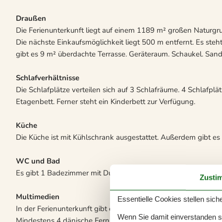
Draußen
Die Ferienunterkunft liegt auf einem 1189 m² großen Naturg
Die nächste Einkaufsmöglichkeit liegt 500 m entfernt. Es ste
gibt es 9 m² überdachte Terrasse. Geräteraum. Schaukel. Sand
Schlafverhältnisse
Die Schlafplätze verteilen sich auf 3 Schlafräume. 4 Schlafplä
Etagenbett. Ferner steht ein Kinderbett zur Verfügung.
Küche
Die Küche ist mit Kühlschrank ausgestattet. Außerdem gibt es
WC und Bad
Es gibt 1 Badezimmer mit Duschnische und 1 Toilette.. Fußb
Zusti
Multimedien
Essentielle Cookies stellen siche
In der Ferienunterkunft gibt es 2 Fernseher.1 Chromecast. DVD
Wenn Sie damit einverstanden sin
Mindestens 4 dänische Fernsehsender. Mindestens 4 deutsche