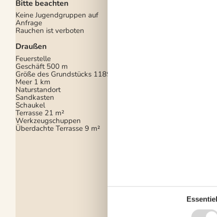
Bitte beachten
Einrichtung
Keine Jugendgruppen auf
Anzahl der Kinder 4-
Anfrage
Anzahl Erwachsene i
Rauchen ist verboten
Jahre
6
Anzahl Kinder (0-3 Ja
Draußen
Baujahr
1979
Bebaute Fläche
61 m
Feuerstelle
Ferienhaus
Geschäft
500 m
Gefrierkapazität (Anza
Größe des Grundstücks
1189 m²
Haustiere
2
Meer
1 km
Hochstuhl
1
Naturstandort
Holzofen
1
Sandkasten
Jahr der Renovierung
Schaukel
Wärmepumpe
Terrasse
21 m²
Werkzeugschuppen
Küche
Überdachte Terrasse
9 m²
Anzahl der Keramikk
4
Heißluftofen
1
Kühlschrank
1
Mikrowelle
1
Essentiel