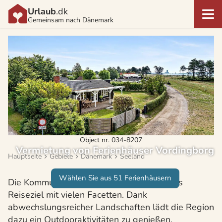
Urlaub
.dk
Gemeinsam nach Dänemark
Object nr. 034-8207
Vermietung von Ferienhäuser Vordingborg
Hauptseite
Gebiete
Dänemark
Seeland
Wählen Sie aus 51 Ferienhäusern
Die Kommune Vordingborg ist ein reizvolles
Reiseziel mit vielen Facetten. Dank
abwechslungsreicher Landschaften lädt die Region
dazu ein Outdooraktivitäten zu genießen.