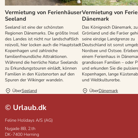
Vermietung von Ferienhäuser
Vermietung von Feri
Seeland
Dänemark
Seeland ist eine der schönsten
Das Königreich Dänemark, z
Regionen Dänemarks. Die größte Insel
Grönland und die Faröer gehö
des Landes ist nicht nur landschaftlich
seine einzige Landgrenze zu
reizvoll, hier locken auch die Hauptstadt
Deutschland ist sonst umge
Kopenhagen und zahlreiche
Nordsee und Ostsee. Erleben 
familienfreundliche Attraktionen.
einem Ferienhaus in Dänemar
Während die herrliche Natur Seelands
grandiosen Familien – oder P
zu Erkundungstouren einlädt, können
und erkunden Sie die pulsier
Familien in den Küstenorten auf den
Kopenhagen, lange Küstenab
Spuren der Wikinger wandeln.
und Weltkulturerbe.
Über
Seeland
Über
Dänemark
©
Urlaub.dk
Feline Holidays A/S (AG)
Nygade 8B, 2.th
DK-7400
Herning