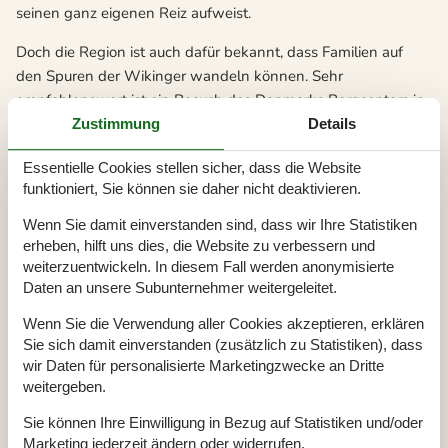
seinen ganz eigenen Reiz aufweist.
Doch die Region ist auch dafür bekannt, dass Familien auf
den Spuren der Wikinger wandeln können. Sehr
empfehlenswert ist ein Besuch des Danmarks Borgcenters in
Vordingborg. In diesem Museum steht die Handelswelt der
Zustimmung
Details
Wikinger ebenso im Blickpunkt wie ihr Lebensalltag. Da in
Essentielle Cookies stellen sicher, dass die Website
der Kommune Vordingborg zahlreiche archäologische
funktioniert, Sie können sie daher nicht deaktivieren.
Fundstätten vorhanden sind, kann das Museum einige sehr
seltene Exponate ausstellen, die zum Teil auch vom Reichtum
Wenn Sie damit einverstanden sind, dass wir Ihre Statistiken
der Wikinger zeugen.
erheben, hilft uns dies, die Website zu verbessern und
weiterzuentwickeln. In diesem Fall werden anonymisierte
Sehr verlockend sind auch Touren zur Insel Mön, denn hier
Daten an unsere Subunternehmer weitergeleitet.
finden sich zahlreiche Megalithanlagen. Die Großsteingräber
Wenn Sie die Verwendung aller Cookies akzeptieren, erklären
stammen aus der Jungsteinzeit und sind zum Teil sehr
Sie sich damit einverstanden (zusätzlich zu Statistiken), dass
beeindruckend. Naturliebhaber sollten auch den 128 m
wir Daten für personalisierte Marketingzwecke an Dritte
hohen Kreidefelsen Möns Klint besuchen. Mön bietet zudem
weitergeben.
mit dem Wald von Ulvshale eine sehr ursprüngliche
Sie können Ihre Einwilligung in Bezug auf Statistiken und/oder
Waldlandschaft. Das Schloss Liselund ist im klassizistischen
Marketing jederzeit ändern oder widerrufen.