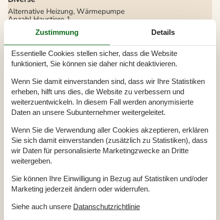
Alternative Heizung, Wärmepumpe
Anzahl Haustiere
1
Anzahl Hochstühle
1
Zustimmung
Details
Anzahl Kinderbetten
1
Baujahr
1978
Baumaterial: Holz
Essentielle Cookies stellen sicher, dass die Website
ECO, Ladegerät für Elektrofahrzeuge
funktioniert, Sie können sie daher nicht deaktivieren.
EL exkl.
Ferienhaus
145 m²
Wenn Sie damit einverstanden sind, dass wir Ihre Statistiken
Haustiere Ja
1
Renoviert
2024
erheben, hilft uns dies, die Website zu verbessern und
Self-Service-Check-in
weiterzuentwickeln. In diesem Fall werden anonymisierte
Staubsauger
Daten an unsere Subunternehmer weitergeleitet.
Waschmaschine
Wasser inkl.
Winterfest
Wenn Sie die Verwendung aller Cookies akzeptieren, erklären
Sie sich damit einverstanden (zusätzlich zu Statistiken), dass
Draußen
wir Daten für personalisierte Marketingzwecke an Dritte
Aufladen von Elektroautos nicht inbegriffen Im Preis
weitergeben.
Gartenmöbel
Grill
Sie können Ihre Einwilligung in Bezug auf Statistiken und/oder
Kostenloser Parkplatz auf dem Gelände
4
Ladestation für Elektroauto
Marketing jederzeit ändern oder widerrufen.
Drinnen
Siehe auch unsere
Datanschutzrichtlinie
Klimaanlage