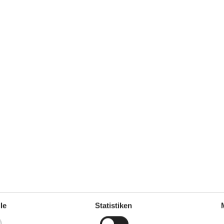
0 m²
Entfernung Wasser
380 m
Einkaufen
650 m
ch
Ja
Geschirrspüler
Ja
hkeiten
Ja
Nichtraucher
Ja
Ja
Klimafreundlich
Ja
Konzepte
den
Anglerhaus
Energiesparhaus
Hochwertige Gartenmöbel
Nahe am Meer
Rauchfreies Haus
le
Statistiken
Küche