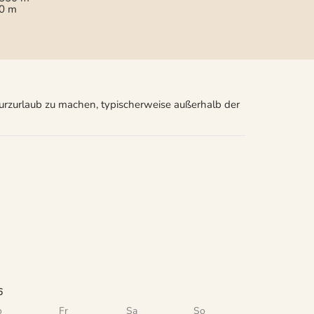
0 m
Kurzurlaub zu machen, typischerweise außerhalb der
6
o
Fr
Sa
So