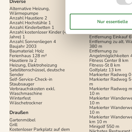
Diverse
DK-DR1/TV2
Internet (drahtlos)
Alternative Heizung,
Radio
Wärmepumpe
Anzahl Haustiere
2
In der Nähe
Anzahl Hochstühle
1
Anzahl Kinderbetten
1
Die nächste Stadt
13
Anzahl kostenloser Kinder (<4
Entf. zum Wasser/Ba
Jahre)
1
Entfernung Einkauf
6
Anzahl Sonnenliegen
4
Entfernung zu alt. W
Baujahr
2003
380 m
Baumaterial: Holz
Entfernung zu
Ferienhaus
128 m²
Angelmöglichkeiten
Haustiere Ja
2
Fitness Center
8 km
Heizung, Elektroheizung
Fitness-St
8 km
Satellitenschüssel, deutsche
Golfplatz
13 km
Sender
Markierter Radweg 0
Self-Service-Check-in
Markierter Radweg 
Staubsauger
m
Verbrauchskosten exkl.
Markierter Radweg m
Waschmaschine
10 m
Winterfest
Markierter Wanderw
Wäschetrockner
10 m
Markierter Wanderw
Draußen
10 m
Markierter Wanderwe
Gartenmöbel
km
10 m
Grill
Minigolf
550 m
Kostenloser Parkplatz auf dem
Nächstes Restaurant