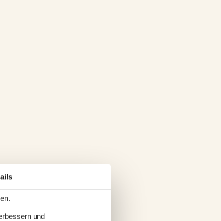
ails
ren.
verbessern und