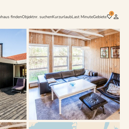
0
nhaus finden
Objektnr. suchen
Kurzurlaub
Last Minute
Gebiete