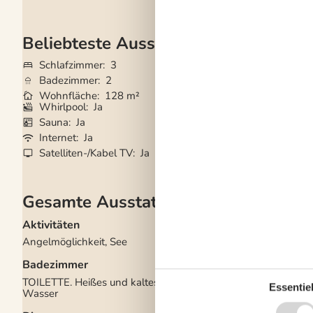
Beliebteste Ausstattungen
Schlafzimmer
3
Grundstück
1.20
Badezimmer
2
Haustiere
2
Wohnfläche
128 m²
Kurzurlaub mögli
Whirlpool
Ja
Kaminofen
Ja
Sauna
Ja
Gute Angelmöglic
Internet
Ja
Waschmaschine
Satelliten-/Kabel TV
Ja
Trockner
Ja
Gesamte Ausstattung
Aktivitäten
Drinnen
Angelmöglichkeit, See
Fußbodenheizung in 
Badezimmern
Badezimmer
Kaminofen
TOILETTE. Heißes und kaltes
Elektrogeräte
Essentiel
Wasser
1 Fernseher