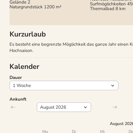
Gelände
2
Surfmöglichkeiten
45
Naturgrundstück
1200 m²
Thermalbad
8 km
Kurzurlaub
Es besteht eine begrenzte Möglichkeit das ganze Jahr einen 
Hochsaison.
Kalender
Dauer
Ankunft
August 202
Mo
Di
Mi
D