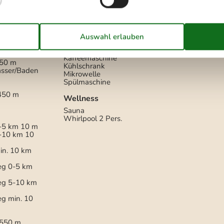
Abzugshaube
Backofen und Elektroplatten
4
Kochfelder
Die Küche verfügt über
Warmwasser
 km
Gefriertruhe
100 l
den
380 m
Kaffeemaschine
50 m
Kühlschrank
asser/Baden
Mikrowelle
Spülmaschine
450 m
Wellness
Sauna
Whirlpool
2 Pers.
-5 km
10 m
5-10 km
10
in. 10 km
eg 0-5 km
eg 5-10 km
g min. 10
550 m