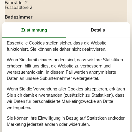
Fahrräder
2
Fussballtore
2
Badezimmer
TOILETTE. Heißes und kaltes Wasser
Zustimmung
Details
Diverse
Alternative Heizung, Wärmepumpe
Essentielle Cookies stellen sicher, dass die Website
Anzahl Hochstühle
2
funktioniert, Sie können sie daher nicht deaktivieren.
Anzahl Kinderbetten
1
Anzahl kostenloser Kinder (<4 Jahre)
1
Wenn Sie damit einverstanden sind, dass wir Ihre Statistiken
Baujahr
1973
Baumaterial: Holz
erheben, hilft uns dies, die Website zu verbessern und
Blick ins Grüne
weiterzuentwickeln. In diesem Fall werden anonymisierte
EL exkl.
Daten an unsere Subunternehmer weitergeleitet.
Ferienhaus
120 m²
Haustiere Nr
Heizung, Elektroheizung
Wenn Sie die Verwendung aller Cookies akzeptieren, erklären
Kostenloses Brennholz
Sie sich damit einverstanden (zusätzlich zu Statistiken), dass
Renoviert
2021
wir Daten für personalisierte Marketingzwecke an Dritte
Self-Service-Check-in
Staubsauger
weitergeben.
Waschmaschine
Wasser inkl.
Sie können Ihre Einwilligung in Bezug auf Statistiken und/oder
Winterfest
Marketing jederzeit ändern oder widerrufen.
Wäschetrockner