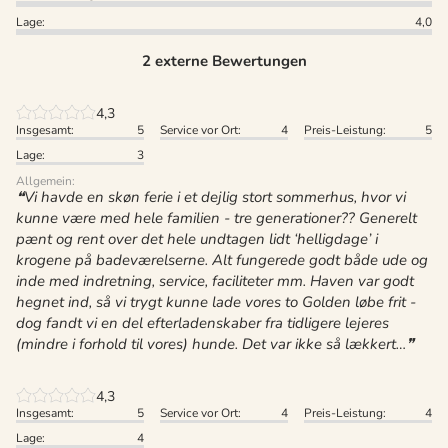
Lage:
4,0
2 externe Bewertungen
4,3
Insgesamt:
5
Service vor Ort:
4
Preis-Leistung:
5
Lage:
3
Allgemein:
Vi havde en skøn ferie i et dejlig stort sommerhus, hvor vi
kunne være med hele familien - tre generationer?? Generelt
pænt og rent over det hele undtagen lidt ‘helligdage’ i
krogene på badeværelserne. Alt fungerede godt både ude og
inde med indretning, service, faciliteter mm. Haven var godt
hegnet ind, så vi trygt kunne lade vores to Golden løbe frit -
dog fandt vi en del efterladenskaber fra tidligere lejeres
(mindre i forhold til vores) hunde. Det var ikke så lækkert…
4,3
Insgesamt:
5
Service vor Ort:
4
Preis-Leistung:
4
Lage:
4