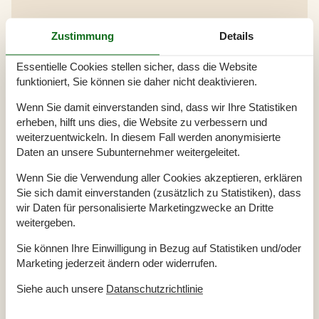
Gesamte Ausstattung
Zustimmung
Details
Bitte beachten
Essentielle Cookies stellen sicher, dass die Website
Keine Arbeiter auf Anfrage
funktioniert, Sie können sie daher nicht deaktivieren.
Keine Jugendgruppen auf Anfrage
Rauchen ist verboten
Wenn Sie damit einverstanden sind, dass wir Ihre Statistiken
erheben, hilft uns dies, die Website zu verbessern und
Draußen
weiterzuentwickeln. In diesem Fall werden anonymisierte
Eingezäuntes Grundstück
Daten an unsere Subunternehmer weitergeleitet.
Einlass
750 m
Feuerstelle
Geschäft
3,3 km
Wenn Sie die Verwendung aller Cookies akzeptieren, erklären
Golfplatz
12 km
Sie sich damit einverstanden (zusätzlich zu Statistiken), dass
Grill
1
wir Daten für personalisierte Marketingzwecke an Dritte
Größe des Grundstücks
1335 m²
Naturstandort
weitergeben.
Parkplatz beim Haus
Sandkasten
Sie können Ihre Einwilligung in Bezug auf Statistiken und/oder
Schaukel
Marketing jederzeit ändern oder widerrufen.
Spielplatz
500
Spielturm
Siehe auch unsere
Datanschutzrichtlinie
Terrasse
Trampolin
Überdachte Terrasse