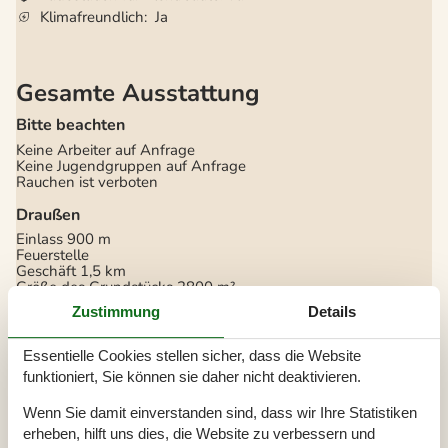
Klimafreundlich
Ja
Gesamte Ausstattung
Bitte beachten
Keine Arbeiter auf Anfrage
Keine Jugendgruppen auf Anfrage
Rauchen ist verboten
Draußen
Einlass
900 m
Feuerstelle
Geschäft
1,5 km
Größe des Grundstücks
2800 m²
Ladegerät für Elektroautos
Zustimmung
Details
Naturstandort
Parkplatz beim Haus
Terrasse
150 m²
Essentielle Cookies stellen sicher, dass die Website
Werkzeugschuppen
funktioniert, Sie können sie daher nicht deaktivieren.
Überdachte Terrasse
30 m²
Wenn Sie damit einverstanden sind, dass wir Ihre Statistiken
Einrichtung
erheben, hilft uns dies, die Website zu verbessern und
Anzahl Erwachsene inkl. 4-11 Jahre
6