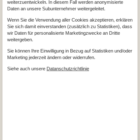
weiterzuentwickeln. In diesem Fall werden anonymisierte
Anzahl Kinder (0-3 Jahre)
1
Baujahr
2012
Daten an unsere Subunternehmer weitergeleitet.
Bebaute Fläche
100 m²
Ferienhaus
Wenn Sie die Verwendung aller Cookies akzeptieren, erklären
Gefrierkapazität (Anzahl Liter)
30
Sie sich damit einverstanden (zusätzlich zu Statistiken), dass
Hochstuhl
1
Holzofen
1
wir Daten für personalisierte Marketingzwecke an Dritte
Waschmaschine
1
weitergeben.
Wärmepumpe
Wäschetrockner
1
Sie können Ihre Einwilligung in Bezug auf Statistiken und/oder
Küche
Marketing jederzeit ändern oder widerrufen.
Anzahl der Keramikkochplatten
4
Siehe auch unsere
Datanschutzrichtlinie
Heißluftofen
1
Kühlschrank
1
Mikrowelle
1
Spülmaschine
1
Multimedien
> 3 deutsche Sender
> 3 dänische Sender
1-3 norwegische Kanäle
1-3 schwedische Kanäle
Anzahl der Fernseher
1
CD-Player
Internet drahtlos
Radio