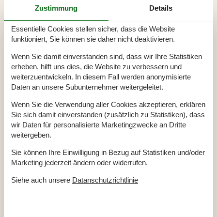
Entfernung Wasser
100 m
Zustimmung
Details
Einkaufen
4 km
Internet
Ja
Essentielle Cookies stellen sicher, dass die Website
Waschmaschine
Ja
funktioniert, Sie können sie daher nicht deaktivieren.
Trockner
Ja
Geschirrspüler
Ja
Wenn Sie damit einverstanden sind, dass wir Ihre Statistiken
Nichtraucher
Ja
erheben, hilft uns dies, die Website zu verbessern und
Klimafreundlich
Ja
weiterzuentwickeln. In diesem Fall werden anonymisierte
Daten an unsere Subunternehmer weitergeleitet.
Wenn Sie die Verwendung aller Cookies akzeptieren, erklären
Gesamte Ausstattung
Sie sich damit einverstanden (zusätzlich zu Statistiken), dass
wir Daten für personalisierte Marketingzwecke an Dritte
Badezimmer
weitergeben.
Badezimmer
Duschniche
Sie können Ihre Einwilligung in Bezug auf Statistiken und/oder
Waschbecken
Marketing jederzeit ändern oder widerrufen.
WC
Diverse
Siehe auch unsere
Datanschutzrichtlinie
Anzahl Badezimmer
1
Anzahl Schlafzimmer
3
Baujahr
1968
Energiehaus