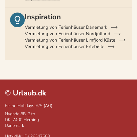
Inspiration
Vermietung von Ferienhäuser Dänemark
Vermietung von Ferienhäuser Nordjütland
Vermietung von Ferienhäuser Limfjord Küste
Vermietung von Ferienhäuser Ertebølle
©
Urlaub.dk
Feline Holidays A/S (AG)
Nygade 8B, 2.th
DK-7400
Herning
Dänemark
Ust-IdNr.: DK26347688