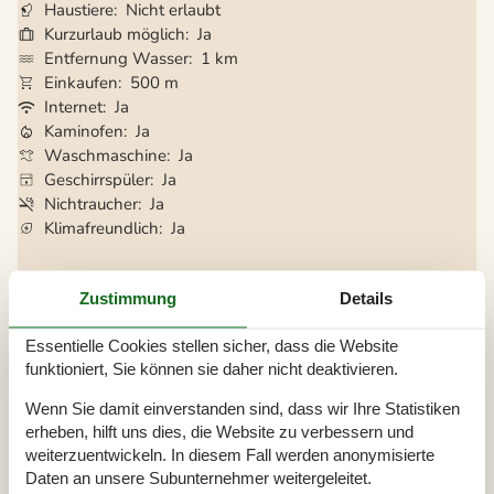
Haustiere
Nicht erlaubt
Kurzurlaub möglich
Ja
Entfernung Wasser
1 km
Einkaufen
500 m
Internet
Ja
Kaminofen
Ja
Waschmaschine
Ja
Geschirrspüler
Ja
Nichtraucher
Ja
Klimafreundlich
Ja
Zustimmung
Details
Gesamte Ausstattung
Aktivitäten
Essentielle Cookies stellen sicher, dass die Website
funktioniert, Sie können sie daher nicht deaktivieren.
Sitzbereich
2
Badezimmer
Wenn Sie damit einverstanden sind, dass wir Ihre Statistiken
erheben, hilft uns dies, die Website zu verbessern und
Badezimmer
Dusche
weiterzuentwickeln. In diesem Fall werden anonymisierte
Waschbecken
Daten an unsere Subunternehmer weitergeleitet.
WC