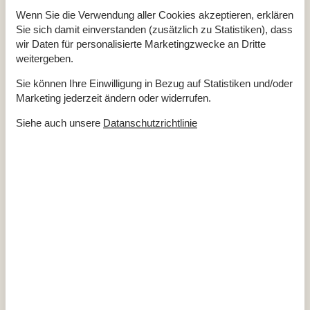
Wenn Sie die Verwendung aller Cookies akzeptieren, erklären
Diverse
Sie sich damit einverstanden (zusätzlich zu Statistiken), dass
Anzahl Badezimmer
1
wir Daten für personalisierte Marketingzwecke an Dritte
Anzahl Schlafzimmer
2
weitergeben.
Baujahr
2008
Energiehaus
Geschlossene Terrasse
Sie können Ihre Einwilligung in Bezug auf Statistiken und/oder
Hoch Geschwindigkeits Internet
Marketing jederzeit ändern oder widerrufen.
Internet
Luft/Luft Wärmepumpe
Siehe auch unsere
Datanschutzrichtlinie
Nationales Fernsehen
Nichtraucher
Wohnfläche in m²
75 m²
Draußen
Gartengrill
Gartenmöbel
Kohlegrill
Liegestühle
Terrasse
Drinnen
Chromecast
Internetzugang
Kamin / Holzofen
TV