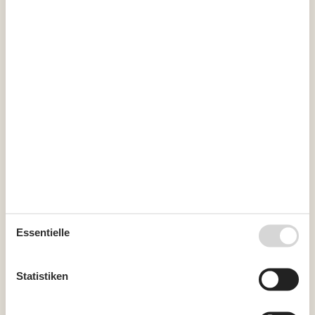
Kurzurlaub zu machen, typischerweise außerhalb der
Hochsaison.
Kalender
Ankunft
August 2026
Mo
Di
Mi
Do
Fr
Sa
So
31
1
2
32
3
4
5
6
7
8
9
Essentielle
33
10
11
12
13
14
15
16
34
17
18
19
20
21
22
23
Statistiken
35
24
25
26
27
28
29
30