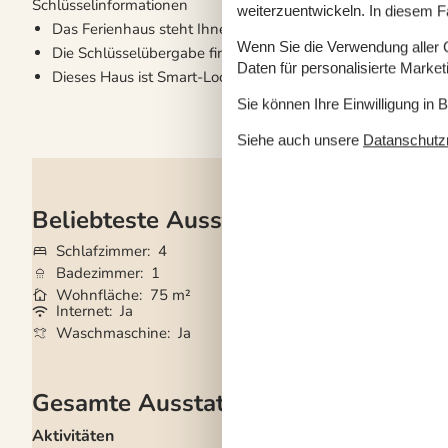
Schlüsselinformationen
weiterzuentwickeln. In diesem F
Das Ferienhaus steht Ihnen am Anreisetag ab 16:00 Uhr zu
Wenn Sie die Verwendung aller Co
Die Schlüsselübergabe findet am Haus statt.
Daten für personalisierte Marke
Dieses Haus ist Smart-Lock-fähig
Sie können Ihre Einwilligung in 
Siehe auch unsere
Datanschutzri
Beliebteste Ausstattungen
Schlafzimmer
4
Haustiere
Nicht e
Badezimmer
1
Kurzurlaub mögli
Wohnfläche
75 m²
Entfernung Wass
Internet
Ja
Nichtraucher
Ja
Waschmaschine
Ja
Klimafreundlich
Gesamte Ausstattung
Aktivitäten
Draußen