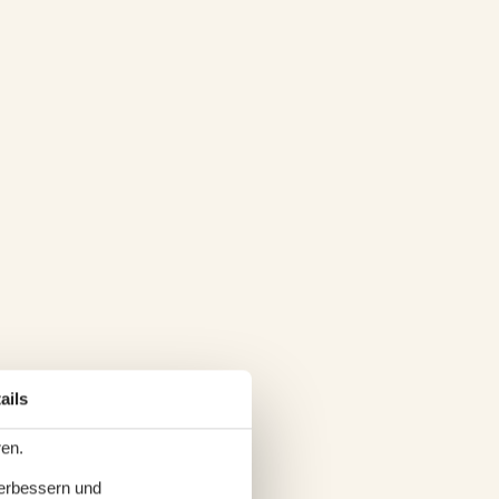
ails
ren.
verbessern und