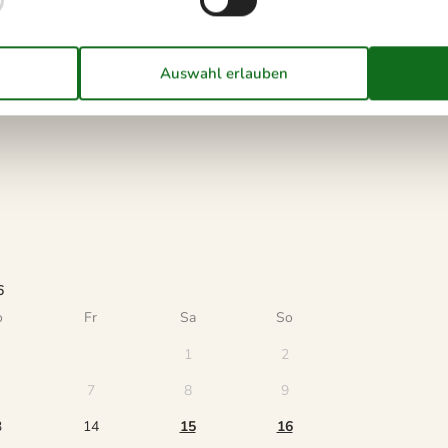
Kurzurlaub zu machen, typischerweise außerhalb der
6
o
Fr
Sa
So
1
2
7
8
9
3
14
15
16