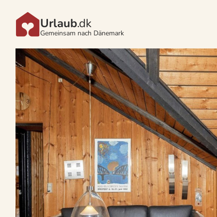
Urlaub
.dk
Gemeinsam nach Dänemark