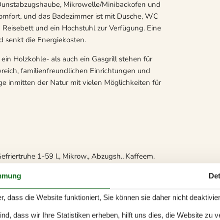
, Dunstabzugshaube, Mikrowelle/Minibackofen und
Komfort, und das Badezimmer ist mit Dusche, WC
 Reisebett und ein Hochstuhl zur Verfügung. Eine
 senkt die Energiekosten.
ein Holzkohle- als auch ein Gasgrill stehen für
reich, familienfreundlichen Einrichtungen und
e inmitten der Natur mit vielen Möglichkeiten für
efriertruhe 1-59 l., Mikrow., Abzugsh., Kaffeem.
mmung
Det
r, dass die Website funktioniert, Sie können sie daher nicht deaktivie
t. 1176 m2 , reizvolle Lage, Nichtraucherhaus
d, dass wir Ihre Statistiken erheben, hilft uns dies, die Website zu 