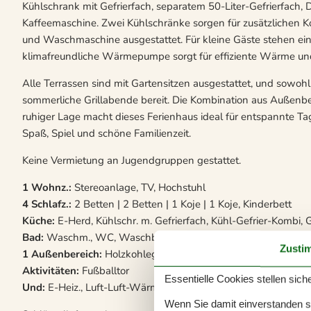
Kühlschrank mit Gefrierfach, separatem 50-Liter-Gefrierfach
Kaffeemaschine. Zwei Kühlschränke sorgen für zusätzlichen 
und Waschmaschine ausgestattet. Für kleine Gäste stehen ein
klimafreundliche Wärmepumpe sorgt für effiziente Wärme und
Alle Terrassen sind mit Gartensitzen ausgestattet, und sowohl 
sommerliche Grillabende bereit. Die Kombination aus Außenbe
ruhiger Lage macht dieses Ferienhaus ideal für entspannte Tag
Spaß, Spiel und schöne Familienzeit.
Keine Vermietung an Jugendgruppen gestattet.
1 Wohnz.:
Stereoanlage, TV, Hochstuhl
4 Schlafz.:
2 Betten | 2 Betten | 1 Koje | 1 Koje, Kinderbett
Küche:
E-Herd, Kühlschr. m. Gefrierfach, Kühl-Gefrier-Kombi, G
Bad:
Waschm., WC, Waschb., Dusche
Zusti
1 Außenbereich:
Holzkohlegrill, Terrasse
Aktivitäten:
Fußballtor
Essentielle Cookies stellen siche
Und:
E-Heiz., Luft-Luft-Wärmepumpe, Spielgeräte, Naturgrunds
Wenn Sie damit einverstanden sin