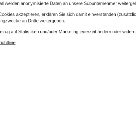
all werden anonymisierte Daten an unsere Subunternehmer weitergele
r Verfügung.
okies akzeptieren, erklären Sie sich damit einverstanden (zusätzlich
tingzwecke an Dritte weitergeben.
Bezug auf Statistiken und/oder Marketing jederzeit ändern oder widerr
chtlinie
rlaubt
Einkaufen
500 m
ch
Ja
er
1 km
Ja
Küche