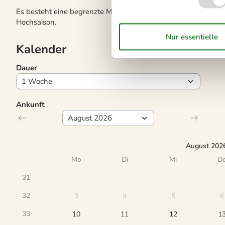
Es besteht eine begrenzte Möglichkeit das ganze Jahr einen 
Hochsaison.
Kalender
Dauer
Ankunft
August 202
Mo
Di
Mi
D
31
32
3
4
5
6
33
10
11
12
1