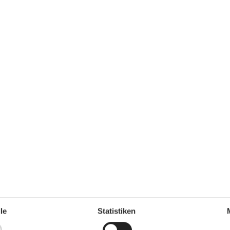
Abzugshaube
Elektroherd
Gefriertruhe
Gefriertruhe 1-59 L
Kaffeemaschine
Kühl-/Gefrierschrank
Kühlschrank
Kühlschrank mit Gefrierfach
Mikrowelle
le
Statistiken