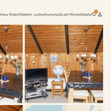
0
nhaus finden
Objektnr. suchen
Kurzurlaub
Last Minute
Gebiete