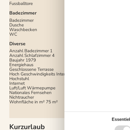
Fussballtore
Gartengrill
Kohlegrill
Badezimmer
Terrasse
Badezimmer
Drinnen
Dusche
Waschbecken
Internetzugang
WC
Kinderbett
Spielgeräte
Diverse
Stereoanlage
TV
Anzahl Badezimmer
1
Waschmaschine
Anzahl Schlafzimmer
4
Baujahr
1979
Entfernung
Energiehaus
Geschlossene Terrasse
Einkauf
500 m
Hoch Geschwindigkeits Internet
Küste
1 km
Hochstuhl
Restaurant
700 m
Internet
Luft/Luft Wärmepumpe
Nationales Fernsehen
Nichtraucher
Wohnfläche in m²
75 m²
Essentiel
Kurzurlaub