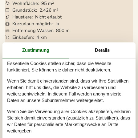
Wohnfläche
95 m²
Grundstück
2.426 m²
Haustiere
Nicht erlaubt
Kurzurlaub möglich
Ja
Entfernung Wasser
800 m
Einkaufen
4 km
Internet
Ja
Zustimmung
Details
Kaminofen
Ja
Gute Angelmöglichkeiten
Ja
Essentielle Cookies stellen sicher, dass die Website
Wasserblick
Ja
funktioniert, Sie können sie daher nicht deaktivieren.
Klimaanlage
Ja
Waschmaschine
Ja
Wenn Sie damit einverstanden sind, dass wir Ihre Statistiken
Geschirrspüler
Ja
erheben, hilft uns dies, die Website zu verbessern und
Nichtraucher
Ja
weiterzuentwickeln. In diesem Fall werden anonymisierte
Ladestation für Elektroauto
Ja
Daten an unsere Subunternehmer weitergeleitet.
Klimafreundlich
Ja
Inklusive Verbrauch
Ja
Wenn Sie die Verwendung aller Cookies akzeptieren, erklären
Sie sich damit einverstanden (zusätzlich zu Statistiken), dass
wir Daten für personalisierte Marketingzwecke an Dritte
weitergeben.
Gesamte Ausstattung