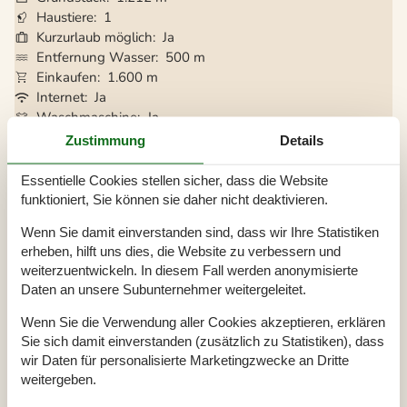
Haustiere
1
Kurzurlaub möglich
Ja
Entfernung Wasser
500 m
Einkaufen
1.600 m
Internet
Ja
Waschmaschine
Ja
Trockner
Ja
Zustimmung
Details
Geschirrspüler
Ja
Nichtraucher
Ja
Essentielle Cookies stellen sicher, dass die Website
Klimafreundlich
Ja
funktioniert, Sie können sie daher nicht deaktivieren.
Wenn Sie damit einverstanden sind, dass wir Ihre Statistiken
erheben, hilft uns dies, die Website zu verbessern und
Gesamte Ausstattung
weiterzuentwickeln. In diesem Fall werden anonymisierte
Daten an unsere Subunternehmer weitergeleitet.
Hausinfo.
Anzahl Erw.
6
Wenn Sie die Verwendung aller Cookies akzeptieren, erklären
Anzahl Haustiere
1
Sie sich damit einverstanden (zusätzlich zu Statistiken), dass
Baujahr
2025
wir Daten für personalisierte Marketingzwecke an Dritte
Dusche
Grundstücksgröße
1212 m²
weitergeben.
Hausareal
81 m²
WC