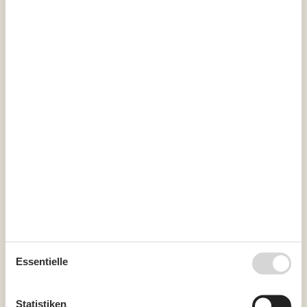
Haustiere: alle Arten erlaubt
Rauchen verboten
Preis inbegriffen
Endreinigung inkl.
Wasser inkl.
Kurzurlaub
Es besteht eine begrenzte Möglichkeit das ganze Jahr einen
Kurzurlaub zu machen, typischerweise außerhalb der
Hochsaison.
Kalender
Ankunft
Essentielle
Statistiken