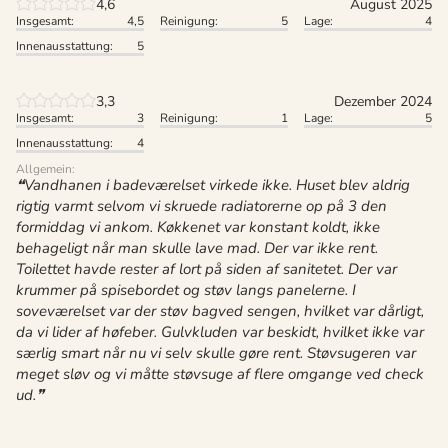
4,6
August 2025
Insgesamt:
4,5
Reinigung:
5
Lage:
4
Innenausstattung:
5
3,3
Dezember 2024
Insgesamt:
3
Reinigung:
1
Lage:
5
Innenausstattung:
4
Allgemein:
Vandhanen i badeværelset virkede ikke. Huset blev aldrig
rigtig varmt selvom vi skruede radiatorerne op på 3 den
formiddag vi ankom. Køkkenet var konstant koldt, ikke
behageligt når man skulle lave mad. Der var ikke rent.
Toilettet havde rester af lort på siden af sanitetet. Der var
krummer på spisebordet og støv langs panelerne. I
soveværelset var der støv bagved sengen, hvilket var dårligt,
da vi lider af høfeber. Gulvkluden var beskidt, hvilket ikke var
særlig smart når nu vi selv skulle gøre rent. Støvsugeren var
meget sløv og vi måtte støvsuge af flere omgange ved check
ud.