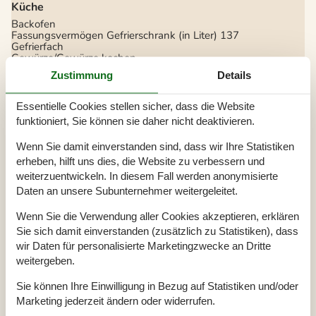
Küche
Backofen
Fassungsvermögen Gefrierschrank (in Liter)
137
Gefrierfach
Gewürze/Gewürze kochen
Kaffeemaschine
Espresso
Zustimmung
Details
Kochgrundlagen (Töpfe und Pfannen)
Küche
Küchenherd
Electric
Essentielle Cookies stellen sicher, dass die Website
Küchenutensilien
funktioniert, Sie können sie daher nicht deaktivieren.
Kühlschrank
Mikrowelle
Wenn Sie damit einverstanden sind, dass wir Ihre Statistiken
Spülmaschine
Toaster
erheben, hilft uns dies, die Website zu verbessern und
Wasserkocher
weiterzuentwickeln. In diesem Fall werden anonymisierte
Weingläser
Daten an unsere Subunternehmer weitergeleitet.
Draussen
Wenn Sie die Verwendung aller Cookies akzeptieren, erklären
Außenkamin oder Feuerstelle
Sie sich damit einverstanden (zusätzlich zu Statistiken), dass
Garten
Gartenmöbel
wir Daten für personalisierte Marketingzwecke an Dritte
Ladestation für Elektrofahrzeuge
weitergeben.
Parken
Kostenlos
Terrasse
Sie können Ihre Einwilligung in Bezug auf Statistiken und/oder
Marketing jederzeit ändern oder widerrufen.
Eignung