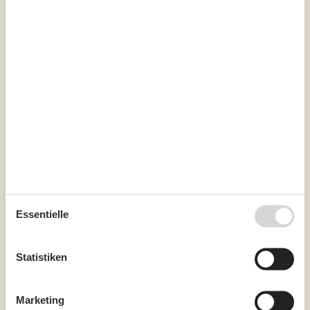
36
31
September 2026
Mo
Di
Mi
Do
Fr
Sa
So
36
1
2
3
4
5
6
37
7
8
9
10
11
12
13
38
14
15
16
17
18
19
20
39
21
22
23
24
25
26
27
40
28
29
30
Essentielle
41
Statistiken
Frei
Nicht frei
Ankunft möglich
Dauer
Marketing