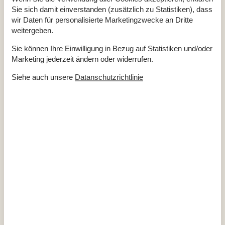
Anzahl Haustiere
1
Sie sich damit einverstanden (zusätzlich zu Statistiken), dass
Baujahr
1827
wir Daten für personalisierte Marketingzwecke an Dritte
Baumaterial: Holz
EL exkl.
weitergeben.
Ferienhaus
159 m²
Ganzjähriges Haus
Sie können Ihre Einwilligung in Bezug auf Statistiken und/oder
Haustiere Ja
1
Marketing jederzeit ändern oder widerrufen.
Heizung, Elektroheizung
Renoviert
1990
Self-Service-Check-in
Siehe auch unsere
Datanschutzrichtlinie
Staubsauger
Waschmaschine
Wasser inkl.
Winterfest
Draußen
Gartenmöbel
Grill
Kostenloser Parkplatz auf dem Gelände
2
Kugelgrill
Naturgrundstück
1088 m²
Drinnen
Fußbodenheizung im Badezimmer
Rauchmelder
Elektrogeräte