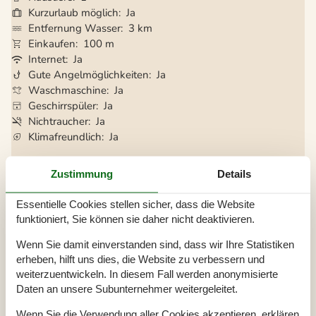
Kurzurlaub möglich
Ja
Entfernung Wasser
3 km
Einkaufen
100 m
Internet
Ja
Gute Angelmöglichkeiten
Ja
Waschmaschine
Ja
Geschirrspüler
Ja
Nichtraucher
Ja
Klimafreundlich
Ja
Zustimmung
Details
Gesamte Ausstattung
Essentielle Cookies stellen sicher, dass die Website
Aktivitäten
funktioniert, Sie können sie daher nicht deaktivieren.
Angelmöglichkeit, Meer
Wenn Sie damit einverstanden sind, dass wir Ihre Statistiken
Badezimmer
erheben, hilft uns dies, die Website zu verbessern und
TOILETTE. Heißes und kaltes Wasser
weiterzuentwickeln. In diesem Fall werden anonymisierte
Daten an unsere Subunternehmer weitergeleitet.
Diverse
Alternative Heizung, Wärmepumpe
Wenn Sie die Verwendung aller Cookies akzeptieren, erklären