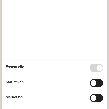
36
31
September 2026
Mo
Di
Mi
Do
Fr
Sa
So
36
1
2
3
4
5
6
37
7
8
9
10
11
12
13
38
14
15
16
17
18
19
20
39
21
22
23
24
25
26
27
Essentielle
40
28
29
30
41
Statistiken
Frei
Nicht frei
Ankunft möglich
Marketing
Dauer