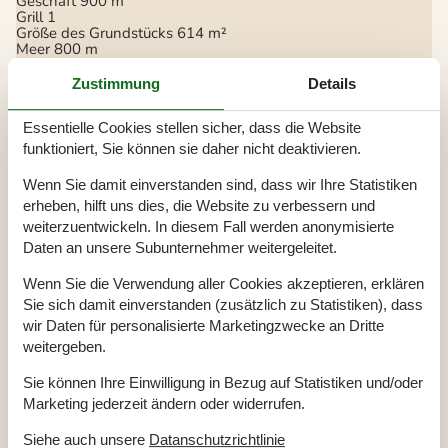
Geschäft
900 m
Grill
1
Größe des Grundstücks
614 m²
Meer
800 m
Naturstandort
Parkplatz beim Haus
Zustimmung
Details
Terrasse
Überdachte Terrasse
Essentielle Cookies stellen sicher, dass die Website
Einrichtung
funktioniert, Sie können sie daher nicht deaktivieren.
Anzahl Erwachsene inkl. 4-11 Jahre
6
Wenn Sie damit einverstanden sind, dass wir Ihre Statistiken
Baujahr
1962
Bebaute Fläche
128 m²
erheben, hilft uns dies, die Website zu verbessern und
Ferienhaus
weiterzuentwickeln. In diesem Fall werden anonymisierte
Gefrierkapazität (Anzahl Liter)
200
Daten an unsere Subunternehmer weitergeleitet.
Haustiere
1
Jahr der Renovierung
2010
Verbrauch inklusive
Wenn Sie die Verwendung aller Cookies akzeptieren, erklären
Waschmaschine
1
Sie sich damit einverstanden (zusätzlich zu Statistiken), dass
wir Daten für personalisierte Marketingzwecke an Dritte
Küche
weitergeben.
Anzahl der Keramikkochplatten
4
Heißluftofen
1
Sie können Ihre Einwilligung in Bezug auf Statistiken und/oder
Kühlschrank
1
Mikrowelle
1
Marketing jederzeit ändern oder widerrufen.
Spülmaschine
1
Siehe auch unsere
Datanschutzrichtlinie