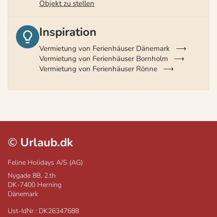
Objekt zu stellen
Inspiration
Vermietung von Ferienhäuser Dänemark
Vermietung von Ferienhäuser Bornholm
Vermietung von Ferienhäuser Rönne
©
Urlaub.dk
Feline Holidays A/S (AG)
Nygade 8B, 2.th
DK-7400
Herning
Dänemark
Ust-IdNr.: DK26347688