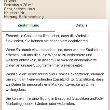
EL exkl.
Ferienhaus
76 m²
Ganzjähriges Haus
Haustiere Nr
Heizung, Elektroheizung
Kabelfernsehen, Deutsch und Skandinavisch
Renoviert
2014
Zustimmung
Details
Self-Service-Check-in
Staubsauger
Essentielle Cookies stellen sicher, dass die Website
Waschmaschine
Wasser inkl.
funktioniert, Sie können sie daher nicht deaktivieren.
Winterfest
Wäschetrockner
Wenn Sie damit einverstanden sind, dass wir Ihre Statistiken
erheben, hilft uns dies, die Website zu verbessern und
Draußen
weiterzuentwickeln. In diesem Fall werden anonymisierte
Gartenmöbel
Daten an unsere Subunternehmer weitergeleitet.
Grill
Drinnen
Wenn Sie die Verwendung aller Cookies akzeptieren, erklären
Sie sich damit einverstanden (zusätzlich zu Statistiken), dass
Fußbodenheizung im Badezimmer
Kaminofen
wir Daten für personalisierte Marketingzwecke an Dritte
weitergeben.
Elektrogeräte
1 Fernseher
Sie können Ihre Einwilligung in Bezug auf Statistiken und/oder
DK-DR1/TV2
Marketing jederzeit ändern oder widerrufen.
Flachbildfernseher
32