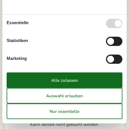
35
24
25
26
27
28
29
30
36
31
Essentielle
Vorreservierung
Statistiken
Möchten Sie eine unverbindliche Vorreservierung machen?
Vorreservierung
Marketing
Frei
Nicht frei
Ankunft möglich
Dauer
Unsere Gästebewertungen
4,5
Kann derzeit nicht gebucht werden.