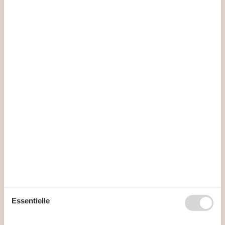
Kalender
Ankunft
August 2026
Mo
Di
Mi
Do
Fr
Sa
So
31
1
2
32
3
4
5
6
7
8
9
33
10
11
12
13
14
15
16
34
17
18
19
20
21
22
23
35
24
25
26
27
28
29
30
Essentielle
36
31