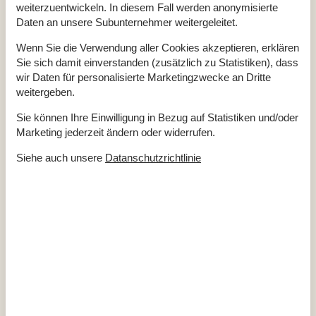
Haustiere Nr
weiterzuentwickeln. In diesem Fall werden anonymisierte
Heizung: Zentralheizung
Daten an unsere Subunternehmer weitergeleitet.
Kabelfernsehen, Deutsch und Skandinavisch
Self-Service-Check-in
Staubsauger
Wenn Sie die Verwendung aller Cookies akzeptieren, erklären
Verbrauchskosten exkl.
Sie sich damit einverstanden (zusätzlich zu Statistiken), dass
Waschmaschine
wir Daten für personalisierte Marketingzwecke an Dritte
Winterfest
weitergeben.
Draußen
Sie können Ihre Einwilligung in Bezug auf Statistiken und/oder
Gartenmöbel
Grill
Marketing jederzeit ändern oder widerrufen.
Kostenlose Garage auf dem Grundstück
Landschaftsgarten
1635 m²
Siehe auch unsere
Datanschutzrichtlinie
Elektrogeräte
1 Fernseher
DK-DR1/TV2
Internet (drahtlos)
Stereoanlage und CD
In der Nähe
Die nächste Stadt
5 km
Entf. zum Wasser/Baden
300 m
Entfernung Einkauf
3 km
Entfernung zu Angelmöglichkeiten
200 m
Nächstes Restaurant
2 km