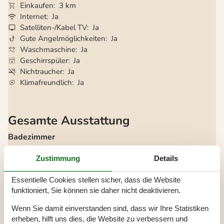
Einkaufen
3 km
Internet
Ja
Satelliten-/Kabel TV
Ja
Gute Angelmöglichkeiten
Ja
Waschmaschine
Ja
Geschirrspüler
Ja
Nichtraucher
Ja
Klimafreundlich
Ja
Gesamte Ausstattung
Badezimmer
TOILETTE. Heißes und kaltes Wasser
Zustimmung
Details
Diverse
Alternative Heizung, Wärmepumpe
Essentielle Cookies stellen sicher, dass die Website
Anzahl kostenloser Kinder (<4 Jahre)
1
funktioniert, Sie können sie daher nicht deaktivieren.
Anzahl Sonnenliegen
4
Baujahr
1997
Wenn Sie damit einverstanden sind, dass wir Ihre Statistiken
Baumaterial: Stein
Ferienhaus
147 m²
erheben, hilft uns dies, die Website zu verbessern und