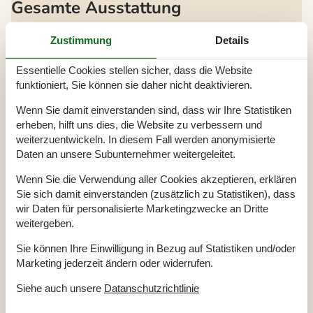
Gesamte Ausstattung
Badezimmer
Zustimmung
Details
TOILETTE. Heißes und kaltes Wasser
Diverse
Essentielle Cookies stellen sicher, dass die Website
funktioniert, Sie können sie daher nicht deaktivieren.
Alternative Heizung, Wärmepumpe
Anzahl Sonnenliegen
2
Baujahr
2012
Wenn Sie damit einverstanden sind, dass wir Ihre Statistiken
Baumaterial: Holz
erheben, hilft uns dies, die Website zu verbessern und
ECO, Luft- oder Erdwärmepumpe
weiterzuentwickeln. In diesem Fall werden anonymisierte
ECO, umweltfreundliche Baustoffe
Ferienhaus
77 m²
Daten an unsere Subunternehmer weitergeleitet.
Gericht, deutsch und skandinavisch
Haustiere Nr
Wenn Sie die Verwendung aller Cookies akzeptieren, erklären
Heizung, Elektroheizung
Sie sich damit einverstanden (zusätzlich zu Statistiken), dass
Self-Service-Check-in
wir Daten für personalisierte Marketingzwecke an Dritte
Staubsauger
Verbrauchskosten exkl.
weitergeben.
Waschmaschine
Winterfest
Sie können Ihre Einwilligung in Bezug auf Statistiken und/oder
Marketing jederzeit ändern oder widerrufen.
Draußen
Gartenmöbel
Siehe auch unsere
Datanschutzrichtlinie
Grill
Kostenloser Carport auf dem Grundstück