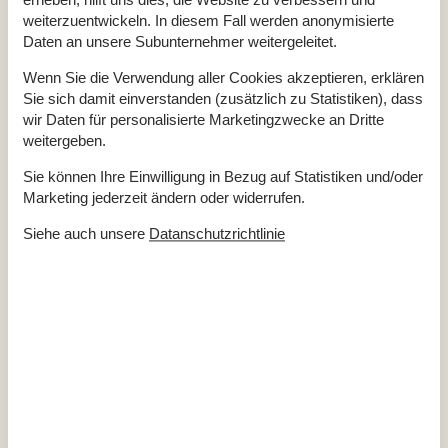
erheben, hilft uns dies, die Website zu verbessern und
Renoviert
2015
Self-Service-Check-in
weiterzuentwickeln. In diesem Fall werden anonymisierte
Staubsauger
Daten an unsere Subunternehmer weitergeleitet.
Teilweise isoliert
Verbrauchskosten exkl.
Wenn Sie die Verwendung aller Cookies akzeptieren, erklären
Waschmaschine
Sie sich damit einverstanden (zusätzlich zu Statistiken), dass
Draußen
wir Daten für personalisierte Marketingzwecke an Dritte
Gartenmöbel
weitergeben.
Grill
Kostenloser Parkplatz auf dem Gelände
2
Sie können Ihre Einwilligung in Bezug auf Statistiken und/oder
Kugelgrill
Marketing jederzeit ändern oder widerrufen.
Landschaftsgarten
1538 m²
Drinnen
Siehe auch unsere
Datanschutzrichtlinie
Kaminofen
Elektrogeräte
1 Fernseher
DK-DR1/TV2
Flachbildfernseher
40
Internet (drahtlos)
Radio
In der Nähe
Die nächste Stadt
3 km