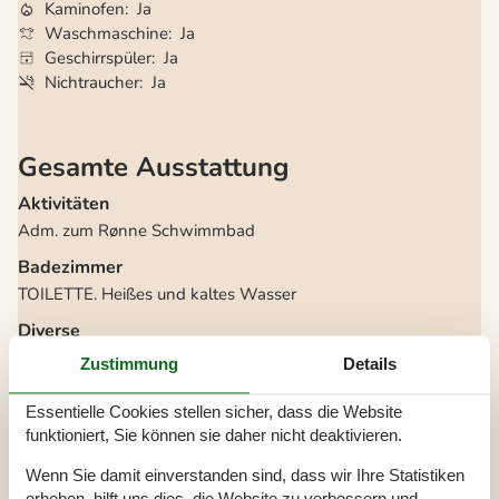
Kaminofen
Ja
Waschmaschine
Ja
Geschirrspüler
Ja
Nichtraucher
Ja
Gesamte Ausstattung
Aktivitäten
Adm. zum Rønne Schwimmbad
Badezimmer
TOILETTE. Heißes und kaltes Wasser
Diverse
Anzahl Haustiere
2
Zustimmung
Details
Anzahl kostenloser Kinder (<4 Jahre)
1
Baujahr
1955
Baumaterial: Holz
Essentielle Cookies stellen sicher, dass die Website
Ferienhaus
54 m²
funktioniert, Sie können sie daher nicht deaktivieren.
Haustiere Ja
2
Heizung, Elektroheizung
Wenn Sie damit einverstanden sind, dass wir Ihre Statistiken
Kabelfernsehen, deutsche Sender