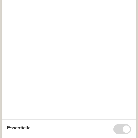
ist.
Kalender
Ankunft
August 2026
Mo
Di
Mi
Do
Fr
Sa
So
31
1
2
32
3
4
5
6
7
8
9
33
10
11
12
13
14
15
16
34
17
18
19
20
21
22
23
35
24
25
26
27
28
29
30
Essentielle
36
31