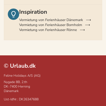
Inspiration
Vermietung von Ferienhäuser Dänemark
Vermietung von Ferienhäuser Bornholm
Vermietung von Ferienhäuser Rönne
©
Urlaub.dk
Feline Holidays A/S (AG)
Nygade 8B, 2.th
DK-7400
Herning
Dänemark
Ust-IdNr.: DK26347688