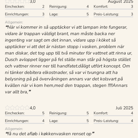
3,0
August 2025
Einchecken:
2
Reinigung:
4
Komfort:
3
Einrichtungen:
3
Lage:
5
Preis-Leistung:
3
Allgemein:
När vi kommer in så upptäcker vi att lampan inte fungerar,
vidare är trappan väldigt brant, man måste backa ner
ingenting var sagt om det innan, vidare upp i köket så
upptäcker vi att det är nästan stopp i vasken, problem när
man diskar, det tog upp till två minuter för vattnet att rinna ur,
Dusch avloppet ligger på fel ställe man står på högsta stället
och vattner rinner ner till handfatet.dåligt utfört koncept. Om
ni tänker debitera elkostnader, så var vi tvungna att ha
belysning på på övervåningen annars var det kolsvart på
kvällen när vi kom hem,med den trappan, stegen !!!!!Annars
var allt bra,
4,0
Juli 2025
Einchecken:
5
Reinigung:
5
Komfort:
4
Einrichtungen:
4
Lage:
5
Preis-Leistung:
4
Allgemein:
få nu det afløb i køkkenvasken renset op