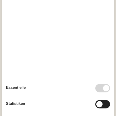
39
21
22
23
24
25
26
27
40
28
29
30
41
Frei
Nicht frei
Ankunft möglich
Dauer
Externe Bewertungen
3,3
7 ÜBERNACHTUNGEN
Essentielle
Ab
EUR
435,-
Inkl. Reinigung und Verbrauch
Statistiken
Kalender anzeigen