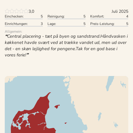
3,0
Juli 2025
Einchecken:
5
Reinigung:
5
Komfort:
4
Einrichtungen:
3
Lage:
5
Preis-Leistung:
5
Allgemein:
Central placering - tæt på byen og sandstrand.Håndvasken i
køkkenet havde svært ved at trække vandet ud, men ud over
det - en skøn lejlighed for pengene.Tak for en god base i
vores ferie!