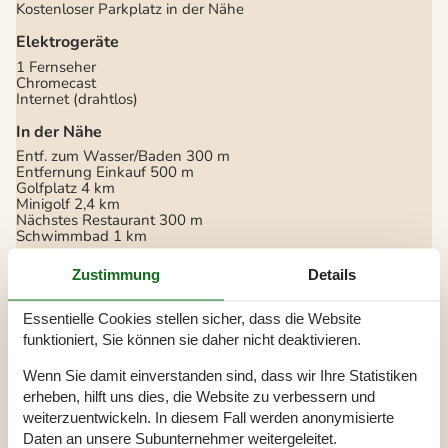
Kostenloser Parkplatz in der Nähe
Elektrogeräte
1 Fernseher
Chromecast
Internet (drahtlos)
In der Nähe
Entf. zum Wasser/Baden
300 m
Entfernung Einkauf
500 m
Golfplatz
4 km
Minigolf
2,4 km
Nächstes Restaurant
300 m
Schwimmbad
1 km
Konzepte
Zustimmung
Details
Nahe am Meer
Rauchfreies Haus
Essentielle Cookies stellen sicher, dass die Website
funktioniert, Sie können sie daher nicht deaktivieren.
Küche
Abzugshaube
Wenn Sie damit einverstanden sind, dass wir Ihre Statistiken
Die Küche verfügt über Warmwasser
erheben, hilft uns dies, die Website zu verbessern und
Elektroherd
4 Kochfelder
Gefrierbox
weiterzuentwickeln. In diesem Fall werden anonymisierte
Kaffeemaschine
Daten an unsere Subunternehmer weitergeleitet.
Kühlschrank