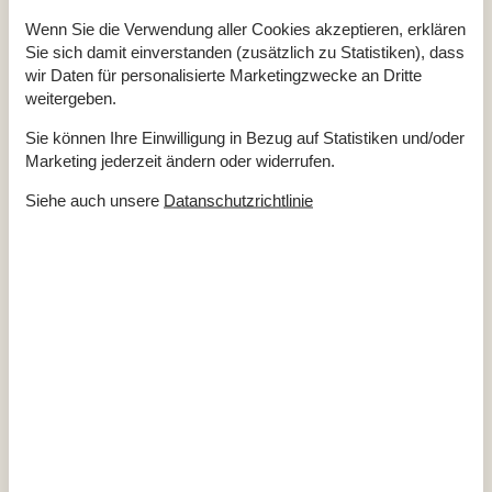
Mikrowelle
Wenn Sie die Verwendung aller Cookies akzeptieren, erklären
Notiz
Sie sich damit einverstanden (zusätzlich zu Statistiken), dass
wir Daten für personalisierte Marketingzwecke an Dritte
Eigentümer wohnt auf dem Grundstück
Nicht an Institutionen vermietet
weitergeben.
Nur für Ferienaufenthalte vermietet
Wird nicht an Jugendgruppen vermietet
Sie können Ihre Einwilligung in Bezug auf Statistiken und/oder
Marketing jederzeit ändern oder widerrufen.
Siehe auch unsere
Datanschutzrichtlinie
Kurzurlaub
Sie haben das ganze Jahr die Möglichkeit einen Kurzurlaub zu
machen.
Kalender
Ankunft