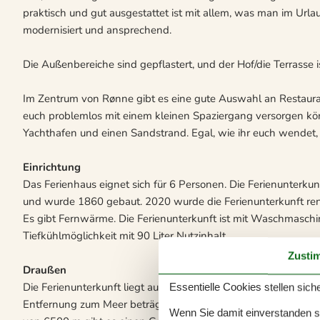
praktisch und gut ausgestattet ist mit allem, was man im Urla
modernisiert und ansprechend.
Die Außenbereiche sind gepflastert, und der Hof/die Terrasse 
Im Zentrum von Rønne gibt es eine gute Auswahl an Restaura
euch problemlos mit einem kleinen Spaziergang versorgen kö
Yachthafen und einen Sandstrand. Egal, wie ihr euch wendet, e
Einrichtung
Das Ferienhaus eignet sich für 6 Personen. Die Ferienunterkun
und wurde 1860 gebaut. 2020 wurde die Ferienunterkunft reno
Es gibt Fernwärme. Die Ferienunterkunft ist mit Waschmaschi
Tiefkühlmöglichkeit mit 90 Liter Nutzinhalt.
Zusti
Draußen
Die Ferienunterkunft liegt auf einem 69 m² großen Naturgrund
Essentielle Cookies stellen siche
Entfernung zum Meer beträgt 400 m. Die nächste Einkaufsmögl
Wenn Sie damit einverstanden sin