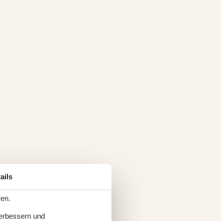
ails
ren.
verbessern und