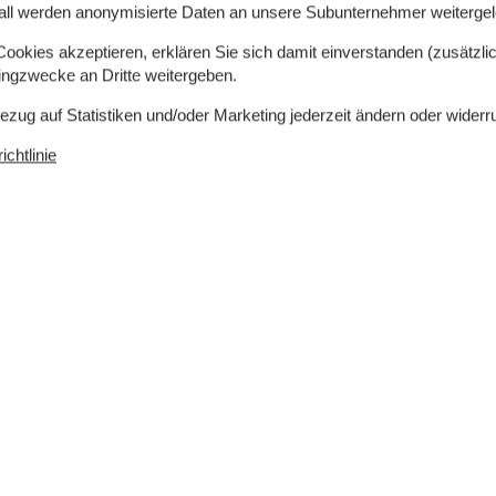
te Terrasse. Geräteraum. Es steht ein Grill zur
all werden anonymisierte Daten an unsere Subunternehmer weitergele
okies akzeptieren, erklären Sie sich damit einverstanden (zusätzlich
tingzwecke an Dritte weitergeben.
tze in einem Doppelbett. 2 Schlafplätze in
Bezug auf Statistiken und/oder Marketing jederzeit ändern oder widerr
on diesen Schlafplätzen befinden sich im
chtlinie
 4 Keramik-Kochfelder, Umluftofen, Mikrowelle
 Radio. Keine Fernsehsender - nur Streaming. Es