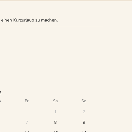
 einen Kurzurlaub zu machen.
6
o
Fr
Sa
So
1
2
7
8
9