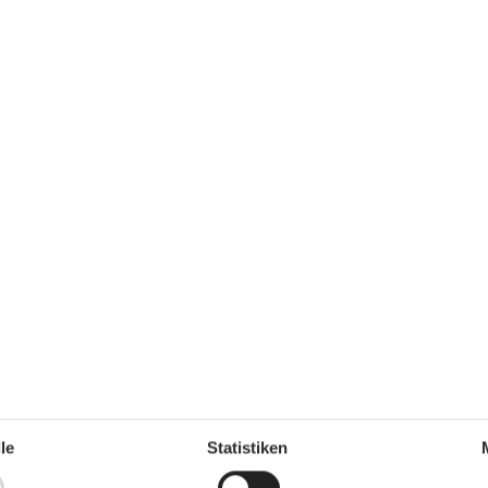
 sind. Rauchen ist nicht zugelassen. Bei
tens EUR 420,- erhoben.
m²
Entfernung Wasser
400 m
rlaubt
Einkaufen
1.200 m
ch
Ja
Ja
Geschirrspüler
Ja
Nichtraucher
Ja
Multimedien
le
Statistiken
Anzahl der Fernseher
1
nkl. 4-11
Chromecast
1