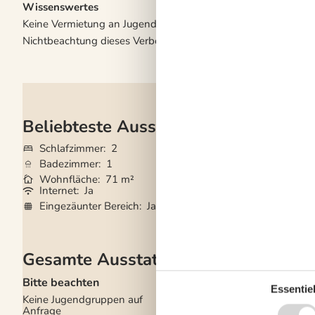
Wissenswertes
Keine Vermietung an Jugendgruppen, in denen alle 15-25 Jahre
Nichtbeachtung dieses Verbots wird eine Gebühr von mindes
Beliebteste Ausstattungen
Schlafzimmer
2
Grundstück
69 
Badezimmer
1
Haustiere
Nicht e
Wohnfläche
71 m²
Kurzurlaub mögli
Internet
Ja
Waschmaschine
Eingezäunter Bereich
Ja
Trockner
Ja
Gesamte Ausstattung
Bitte beachten
Einrichtung
Essentiel
Keine Jugendgruppen auf
2 Ebenen
Anfrage
Anzahl Erwachsene i