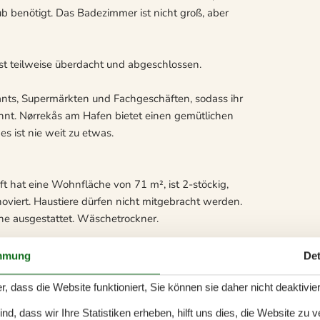
ub benötigt. Das Badezimmer ist nicht groß, aber
ist teilweise überdacht und abgeschlossen.
nts, Supermärkten und Fachgeschäften, sodass ihr
nnt. Nørrekås am Hafen bietet einen gemütlichen
s ist nie weit zu etwas.
ft hat eine Wohnfläche von 71 m², ist 2-stöckig,
viert. Haustiere dürfen nicht mitgebracht werden.
ne ausgestattet. Wäschetrockner.
mmung
Det
stück. Das Grundstück ist eingezäunt. Die
r, dass die Website funktioniert, Sie können sie daher nicht deaktivie
ichkeit liegt 1200 m entfernt. In einem Abstand
d, dass wir Ihre Statistiken erheben, hilft uns dies, die Website zu 