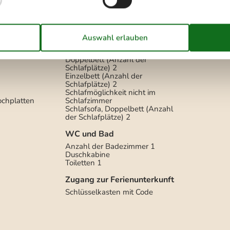
Internet drahtlos
Keine TV-Kanäle - nur Streaming
²
Radio
Schlafverhältnisse
hl Liter)
90
Anzahl der Schlafzimmer
2
Doppelbett (Anzahl der
Schlafplätze)
2
Einzelbett (Anzahl der
Schlafplätze)
2
Schlafmöglichkeit nicht im
ochplatten
Schlafzimmer
Schlafsofa, Doppelbett (Anzahl
der Schlafplätze)
2
WC und Bad
Anzahl der Badezimmer
1
Duschkabine
Toiletten
1
Zugang zur Ferienunterkunft
Schlüsselkasten mit Code