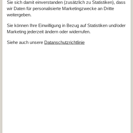
Sie sich damit einverstanden (zusätzlich zu Statistiken), dass
Überdachte Terrasse
14 m²
wir Daten für personalisierte Marketingzwecke an Dritte
Einrichtung
weitergeben.
Anzahl Erwachsene inkl. 4-11 Jahre
5
Sie können Ihre Einwilligung in Bezug auf Statistiken und/oder
Baujahr
2020
Bebaute Fläche
75 m²
Marketing jederzeit ändern oder widerrufen.
Ferienhaus
Gefrierkapazität (Anzahl Liter)
91
Siehe auch unsere
Datanschutzrichtlinie
Waschmaschine
1
Wärmepumpe
Küche
Anzahl der Keramikkochplatten
4
Heißluftofen
1
Kühlschrank
1
Spülmaschine
1
Multimedien
> 3 deutsche Sender
> 3 dänische Sender
1-3 norwegische Kanäle
1-3 schwedische Kanäle
Anzahl der Fernseher
1
Chromecast
1
Herunterladen
50
Hochladen
50