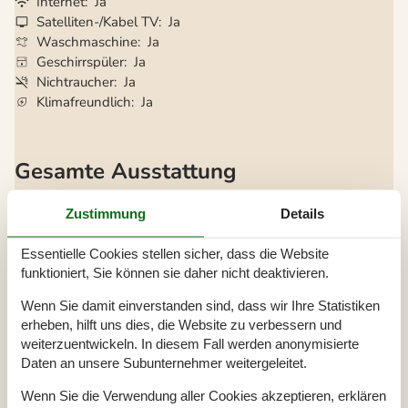
Internet
Ja
Satelliten-/Kabel TV
Ja
Waschmaschine
Ja
Geschirrspüler
Ja
Nichtraucher
Ja
Klimafreundlich
Ja
Gesamte Ausstattung
Bitte beachten
Zustimmung
Details
Keine Arbeiter auf Anfrage
Keine Jugendgruppen auf Anfrage
Rauchen ist verboten
Essentielle Cookies stellen sicher, dass die Website
funktioniert, Sie können sie daher nicht deaktivieren.
Draußen
Geschäft
3 km
Wenn Sie damit einverstanden sind, dass wir Ihre Statistiken
Golfplatz
2,5 km
erheben, hilft uns dies, die Website zu verbessern und
Grill
1
weiterzuentwickeln. In diesem Fall werden anonymisierte
Größe des Grundstücks
1397 m²
Meer
250 m
Daten an unsere Subunternehmer weitergeleitet.
Naturstandort
Parkplatz beim Haus
Wenn Sie die Verwendung aller Cookies akzeptieren, erklären
Terrasse
32 m²