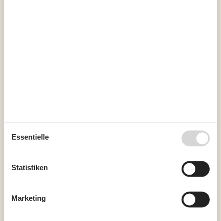
Ankunft
August 2026
Mo
Di
Mi
Do
Fr
Sa
So
31
1
2
32
3
4
5
6
7
8
9
33
10
11
12
13
14
15
16
34
17
18
19
20
21
22
23
Essentielle
35
24
25
26
27
28
29
30
36
31
Statistiken
Vorreservierung
Marketing
Möchten Sie eine unverbindliche Vorreservierung machen?