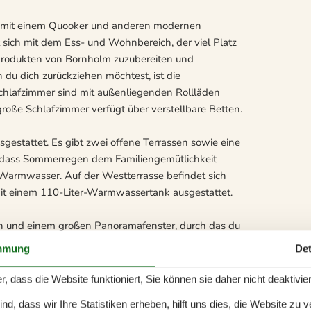
he mit einem Quooker und anderen modernen
t sich mit dem Ess- und Wohnbereich, der viel Platz
n Produkten von Bornholm zuzubereiten und
u dich zurückziehen möchtest, ist die
 Schlafzimmer sind mit außenliegenden Rollläden
große Schlafzimmer verfügt über verstellbare Betten.
estattet. Es gibt zwei offene Terrassen sowie eine
odass Sommerregen dem Familiengemütlichkeit
 Warmwasser. Auf der Westterrasse befindet sich
it einem 110-Liter-Warmwassertank ausgestattet.
fen und einem großen Panoramafenster, durch das du
na ist direkt mit dem Ferienhaus verbunden und mit
mmung
Det
ören kannst, während sich die Wärme ausbreitet. Es
genießen kannst. Ein idealer Ort, um vollkommen
r, dass die Website funktioniert, Sie können sie daher nicht deaktivie
d, dass wir Ihre Statistiken erheben, hilft uns dies, die Website zu 