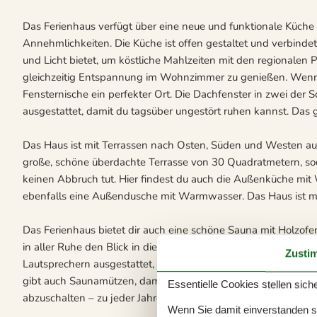
Das Ferienhaus verfügt über eine neue und funktionale Küc
Annehmlichkeiten. Die Küche ist offen gestaltet und verbinde
und Licht bietet, um köstliche Mahlzeiten mit den regionale
gleichzeitig Entspannung im Wohnzimmer zu genießen. Wenn d
Fensternische ein perfekter Ort. Die Dachfenster in zwei der
ausgestattet, damit du tagsüber ungestört ruhen kannst. Das 
Das Haus ist mit Terrassen nach Osten, Süden und Westen ausg
große, schöne überdachte Terrasse von 30 Quadratmetern, s
keinen Abbruch tut. Hier findest du auch die Außenküche mit
ebenfalls eine Außendusche mit Warmwasser. Das Haus ist m
Das Ferienhaus bietet dir auch eine schöne Sauna mit Holzo
in aller Ruhe den Blick in die Natur genießen kannst. Die Sau
Zusti
Lautsprechern ausgestattet, sodass du entspannende Musik h
gibt auch Saunamützen, damit du das volle Wohlfühlerlebnis 
Essentielle Cookies stellen siche
abzuschalten – zu jeder Jahreszeit.
Wenn Sie damit einverstanden sin