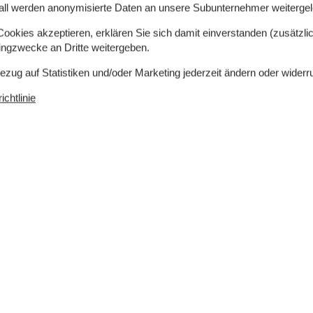
all werden anonymisierte Daten an unsere Subunternehmer weitergele
 Waldes und des geschäftigen Handels von Rønne.
ndgeschützten oder sonnenbeschienenen Platz
okies akzeptieren, erklären Sie sich damit einverstanden (zusätzlich
utzhütte mit Feuerstelle auf dem Grundstück. Auf
tingzwecke an Dritte weitergeben.
 Outdoor-Aktivitäten für Kinder und Junggebliebene.
Bezug auf Statistiken und/oder Marketing jederzeit ändern oder widerr
ich ein Haus mit Seele und Charme.
chtlinie
unft hat eine Wohnfläche von 125 m² und wurde
tiere dürfen nicht mitgebracht werden. In der
epumpe installiert. Fußbodenheizung in allen
gestattet. Wäschetrockner. Tiefkühlmöglichkeit mit
e jüngsten Feriengäste ist 1 Kinderhochstuhl
undstück. Die Entfernung zum Meer beträgt 320 m.
kaufsmöglichkeit liegt 2600 m entfernt. In einem
enes Terrassenareal zur Verfügung. Außerdem gibt es