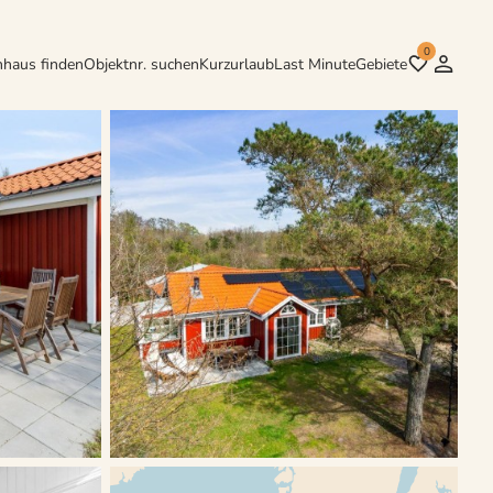
0
nhaus finden
Objektnr. suchen
Kurzurlaub
Last Minute
Gebiete