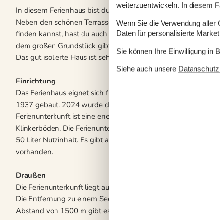
weiterzuentwickeln. In diesem F
In diesem Ferienhaus bist du in der Nähe des Strandes, des
Neben den schönen Terrassen, auf denen du immer einen wi
Wenn Sie die Verwendung aller Co
finden kannst, hast du auch Zugang zu einer kleinen Windsch
Daten für personalisierte Marke
dem großen Grundstück gibt es viel Platz zum Spielen und für
Sie können Ihre Einwilligung in 
Das gut isolierte Haus ist sehr energieeffizient. Dies ist wirkl
Siehe auch unsere
Datanschutzri
Einrichtung
Das Ferienhaus eignet sich für 8 Personen. Die Ferienunterk
1937 gebaut. 2024 wurde die Ferienunterkunft renoviert. Haus
Ferienunterkunft ist eine energiesparender Luft zu Luft Wärm
Klinkerböden. Die Ferienunterkunft ist mit Waschmaschine aus
50 Liter Nutzinhalt. Es gibt außerdem einen Kaminofen. Für di
vorhanden.
Draußen
Die Ferienunterkunft liegt auf einem 1500 m² großen Naturgr
Die Entfernung zu einem See beträgt 1300 m. Die nächste Ein
Abstand von 1500 m gibt es einen Golfplatz. Es steht ein off