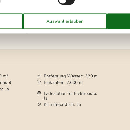
 sind. Rauchen ist nicht zugelassen. Bei
tens EUR 420,- erhoben.
0 m²
Entfernung Wasser
320 m
rlaubt
Einkaufen
2.600 m
ch
Ja
Ladestation für Elektroauto
Ja
Klimafreundlich
Ja