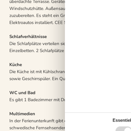
überdachte Terrasse. Geräteraum. Die Entfernung zu einem Spi
Windschutzhütte. Außensauna. Außendusche. Es beteht die M
zuzubereiten. Es steht ein Grill zur Verfügung. Es steht ein Car
Elektroautos installiert. CEE Stecker. Parkplatz auf dem Grund
Schlafverhältnisse
Die Schlafplätze verteilen sich auf 4 Schlafräume. 2 Schlafplä
Einzelbetten. 2 Schlafplätze in einem Etagenbett.2 Schlafplätz
Küche
Die Küche ist mit Kühlschrank ausgestattet. Außerdem gibt e
sowie Geschirrspüler. Ein Quooker steht ebenfalls zur Verfügu
WC und Bad
Es gibt 1 Badezimmer mit Duschnische und 1 Toilette.. Fußb
Multimedien
Essentiel
In der Ferienunterkunft gibt es einen Fernseher. Google Home
schwedische Fernsehsender. 1-3 norwegische Fernsehsender. 