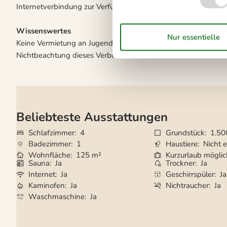
Internetverbindung zur Verfügung.
Wissenswertes
Keine Vermietung an Jugendgruppen, in denen alle 15-25 Jahre
Nichtbeachtung dieses Verbots wird eine Gebühr von mindes
Beliebteste Ausstattungen
Schlafzimmer
4
Grundstück
1.50
Badezimmer
1
Haustiere
Nicht e
Wohnfläche
125 m²
Kurzurlaub mögli
Sauna
Ja
Trockner
Ja
Internet
Ja
Geschirrspüler
Ja
Kaminofen
Ja
Nichtraucher
Ja
Waschmaschine
Ja