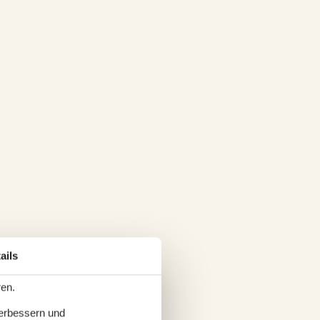
ails
ren.
verbessern und