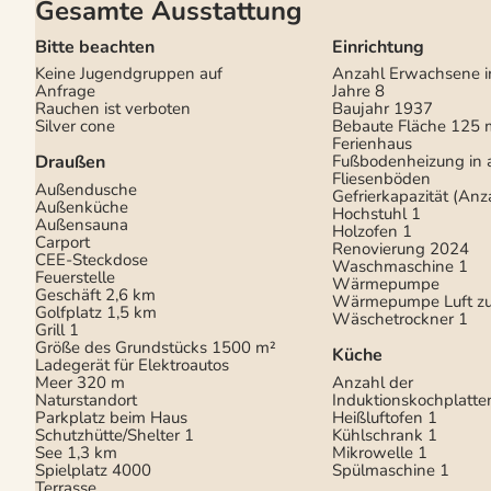
Gesamte Ausstattung
Bitte beachten
Einrichtung
Keine Jugendgruppen auf
Anzahl Erwachsene i
Anfrage
Jahre
8
Rauchen ist verboten
Baujahr
1937
Silver cone
Bebaute Fläche
125 
Ferienhaus
Draußen
Fußbodenheizung in 
Fliesenböden
Außendusche
Gefrierkapazität (Anza
Außenküche
Hochstuhl
1
Außensauna
Holzofen
1
Carport
Renovierung
2024
CEE-Steckdose
Waschmaschine
1
Feuerstelle
Wärmepumpe
Geschäft
2,6 km
Wärmepumpe Luft zu
Golfplatz
1,5 km
Wäschetrockner
1
Grill
1
Größe des Grundstücks
1500 m²
Küche
Ladegerät für Elektroautos
Meer
320 m
Anzahl der
Naturstandort
Induktionskochplatte
Parkplatz beim Haus
Heißluftofen
1
Schutzhütte/Shelter
1
Kühlschrank
1
See
1,3 km
Mikrowelle
1
Spielplatz
4000
Spülmaschine
1
Terrasse