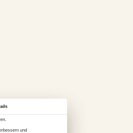
ails
ren.
verbessern und