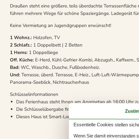
Draußen steht eine größere, teils überdachte Terrassenfläche 
führen mehrere Wege für schöne Spaziergänge. Ladegerät fü
Keine Vermietung an Jugendgruppen erwünscht!
1 Wohnz.:
Holzofen, TV
2 Schlafz.:
1 Doppelbett | 2 Betten
1 Hems:
1 Doppelliege
Off. Küche:
E-Herd, Kühl-Gefrier-Kombi, Abzugsh., Kaffeem.,
Bad:
WC, Waschb., Dusche, Fußbodenheiz.
Und:
Terrasse, überd. Terrasse, E-Heiz., Luft-Luft-Wärmepum
Panorama-Seeblick, Nichtraucherhaus
Schlüsselinformationen
Das Ferienhaus steht Ihnen am Anreisetag ab 16:00 Uhr zu
Die Schlüsselübergabe findet am Haus statt.
Zusti
Dieses Haus ist Smart-Lock-fähig
Essentielle Cookies stellen siche
Wenn Sie damit einverstanden sin