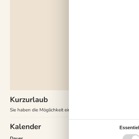
Internet
Ladegerät für Elektro
IEC-60309, 5-polig, 
16A
Luft/Luft Wärmepum
Nationales Fernsehe
Nichtraucher
Renoviert
2020
Wohnfläche in m²
68
Überdachte Terrasse
Draußen
Bademöglichkeiten (
Terrasse
2
Überdachte Terrasse
Kurzurlaub
Sie haben die Möglichkeit einen Kurzurlaub in ausgewählten 
Kalender
Essentiel
Dauer