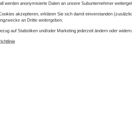
all werden anonymisierte Daten an unsere Subunternehmer weitergele
okies akzeptieren, erklären Sie sich damit einverstanden (zusätzlich
tingzwecke an Dritte weitergeben.
Einkaufen
1.250 m
Bezug auf Statistiken und/oder Marketing jederzeit ändern oder widerr
ch
Ja
chtlinie
er
20 m
Ladestation für Elektroauto
Ja
Klimafreundlich
Ja
Drinnen
1
Internetzugang
2
Kamin / Holzofen
TV
Waschmaschine
se
Wäschetrockner
s Internet
Entfernung