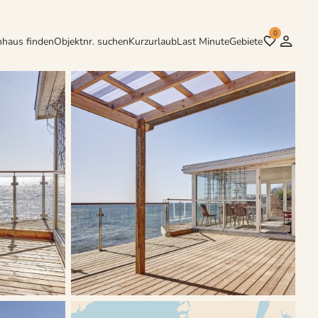
0
nhaus finden
Objektnr. suchen
Kurzurlaub
Last Minute
Gebiete