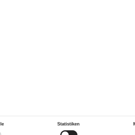
Einkauf
1,3 km
auto
CEE
Küste
20 m
3 Phasen,
Restaurant
900 m
pe
Küche
n
Abzugshaube
Elektroherd
 m²
Kaffeemaschine
Kühl-/Gefrierschrank
Spülmaschine
Sandstrand)
Zeiträumen des Jahres zu machen.
le
Statistiken