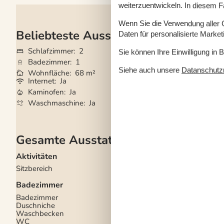
weiterzuentwickeln. In diesem F
Wenn Sie die Verwendung aller Co
Beliebteste Ausstattungen
Daten für personalisierte Marke
Schlafzimmer
2
Haustiere
2
Sie können Ihre Einwilligung in 
Badezimmer
1
Kurzurlaub mögli
Siehe auch unsere
Datanschutzri
Wohnfläche
68 m²
Entfernung Wass
Internet
Ja
Trockner
Ja
Kaminofen
Ja
Geschirrspüler
Ja
Waschmaschine
Ja
Nichtraucher
Ja
Gesamte Ausstattung
Aktivitäten
Diverse
Sitzbereich
Anzahl Badezimmer
Anzahl Schlafzimmer
Badezimmer
Baujahr
1995
Energiehaus
Badezimmer
Geschlossene Terras
Duschniche
Haustier erlaubt
Waschbecken
Hoch Geschwindigkeit
WC