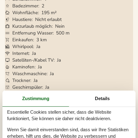
Badezimmer
2
Wohnfläche
195 m²
Haustiere
Nicht erlaubt
Kurzurlaub möglich
Nein
Entfernung Wasser
500 m
Einkaufen
3 km
Whirlpool
Ja
Internet
Ja
Satelliten-/Kabel TV
Ja
Kaminofen
Ja
Waschmaschine
Ja
Trockner
Ja
Geschirrspüler
Ja
Nichtraucher
Ja
Zustimmung
Details
Klimafreundlich
Ja
Essentielle Cookies stellen sicher, dass die Website
funktioniert, Sie können sie daher nicht deaktivieren.
Gesamte Ausstattung
Wenn Sie damit einverstanden sind, dass wir Ihre Statistiken
Badezimmer
erheben, hilft uns dies, die Website zu verbessern und