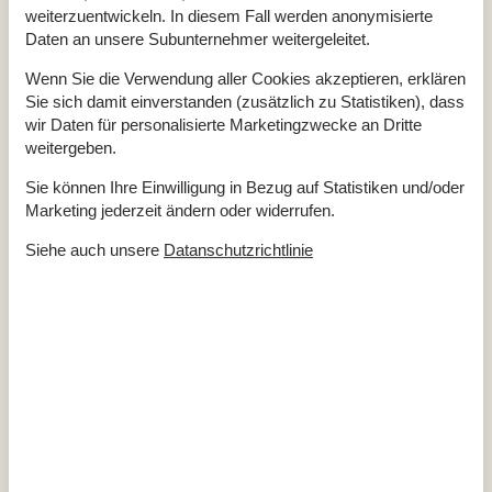
Badewanne
weiterzuentwickeln. In diesem Fall werden anonymisierte
Badezimmer
2
Daten an unsere Subunternehmer weitergeleitet.
Dusche
2
Waschbecken
2
Wenn Sie die Verwendung aller Cookies akzeptieren, erklären
WC
2
Sie sich damit einverstanden (zusätzlich zu Statistiken), dass
Diverse
wir Daten für personalisierte Marketingzwecke an Dritte
Anzahl Badezimmer
2
weitergeben.
Anzahl Schlafzimmer
4
Baujahr
2014
Sie können Ihre Einwilligung in Bezug auf Statistiken und/oder
Energiehaus
Marketing jederzeit ändern oder widerrufen.
Hoch Geschwindigkeits Internet
Internet
Siehe auch unsere
Datanschutzrichtlinie
Luft/Luft Wärmepumpe
Nationales Fernsehen
Nichtraucher
Renoviert
2018
Wohnfläche in m²
195 m²
Draußen
Bademöglichkeiten (Sandstrand)
Gartengrill
Gartenmöbel
Gasgrill
Drinnen