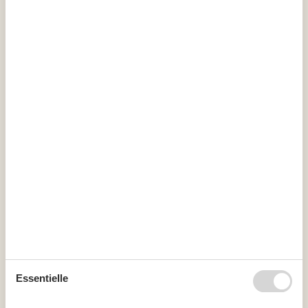
Kalender
Ankunft
August 2026
Mo
Di
Mi
Do
Fr
Sa
So
31
1
2
32
3
4
5
6
7
8
9
33
10
11
12
13
14
15
16
Essentielle
34
17
18
19
20
21
22
23