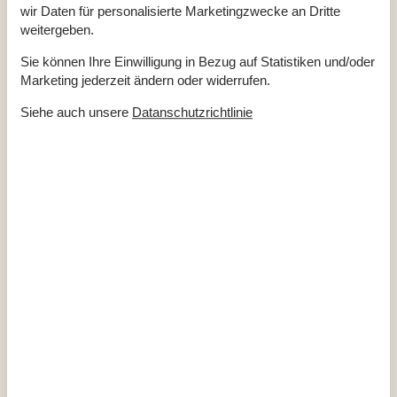
wir Daten für personalisierte Marketingzwecke an Dritte
Gesamte Ausstattung
weitergeben.
Hausinfo.
Sie können Ihre Einwilligung in Bezug auf Statistiken und/oder
Anzahl Erw.
6
Marketing jederzeit ändern oder widerrufen.
Anzahl Haustiere
1
Baujahr
1979
Dusche
Siehe auch unsere
Datanschutzrichtlinie
Grundstücksgröße
1197 m²
Hausareal
89 m²
WC
Entfernungen
Entfernung Einkauf / Ganzjahresgeschäft
1,3 km
Entfernung Strand / Sand-, Kieselstrand
250 m
Energie/Heizung
Kaminofen
Wärmepumpe
Küchengeräte
Abzugshaube
Backofen
Tisch-Backofen
Gefriertruhe
Kaffeemaschine
Kochplatten