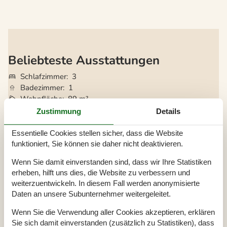
Beliebteste Ausstattungen
Schlafzimmer
3
Badezimmer
1
Wohnfläche
89 m²
Grundstück
1.197 m²
Zustimmung
Details
Haustiere
1
Kurzurlaub möglich
Ja
Essentielle Cookies stellen sicher, dass die Website
Entfernung Wasser
250 m
funktioniert, Sie können sie daher nicht deaktivieren.
Einkaufen
1.300 m
Wenn Sie damit einverstanden sind, dass wir Ihre Statistiken
Internet
Ja
erheben, hilft uns dies, die Website zu verbessern und
Kaminofen
Ja
weiterzuentwickeln. In diesem Fall werden anonymisierte
Nichtraucher
Ja
Daten an unsere Subunternehmer weitergeleitet.
Klimafreundlich
Ja
Wenn Sie die Verwendung aller Cookies akzeptieren, erklären
Sie sich damit einverstanden (zusätzlich zu Statistiken), dass