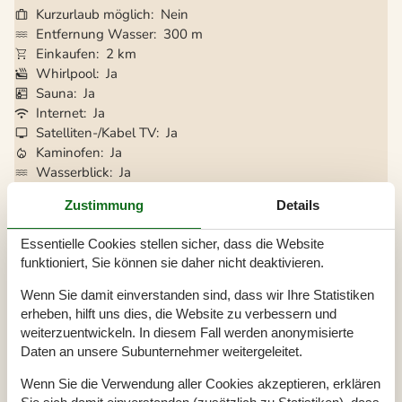
Kurzurlaub möglich
Nein
Entfernung Wasser
300 m
Einkaufen
2 km
Whirlpool
Ja
Sauna
Ja
Internet
Ja
Satelliten-/Kabel TV
Ja
Kaminofen
Ja
Wasserblick
Ja
Waschmaschine
Ja
Zustimmung
Details
Trockner
Ja
Geschirrspüler
Ja
Essentielle Cookies stellen sicher, dass die Website
Nichtraucher
Ja
funktioniert, Sie können sie daher nicht deaktivieren.
Ladestation für Elektroauto
Ja
Klimafreundlich
Ja
Wenn Sie damit einverstanden sind, dass wir Ihre Statistiken
erheben, hilft uns dies, die Website zu verbessern und
weiterzuentwickeln. In diesem Fall werden anonymisierte
Daten an unsere Subunternehmer weitergeleitet.
Gesamte Ausstattung
Wenn Sie die Verwendung aller Cookies akzeptieren, erklären
Ausblick