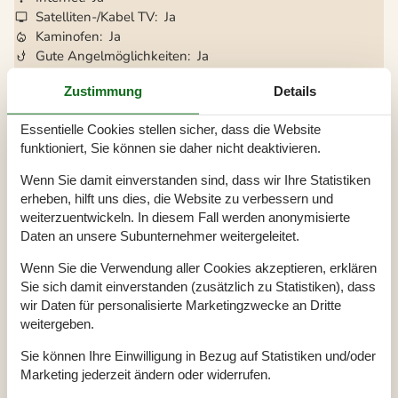
Satelliten-/Kabel TV
Ja
Kaminofen
Ja
Gute Angelmöglichkeiten
Ja
Waschmaschine
Ja
Zustimmung
Details
Trockner
Ja
Geschirrspüler
Ja
Essentielle Cookies stellen sicher, dass die Website
Nichtraucher
Ja
funktioniert, Sie können sie daher nicht deaktivieren.
Klimafreundlich
Ja
Wenn Sie damit einverstanden sind, dass wir Ihre Statistiken
erheben, hilft uns dies, die Website zu verbessern und
Gesamte Ausstattung
weiterzuentwickeln. In diesem Fall werden anonymisierte
Daten an unsere Subunternehmer weitergeleitet.
Hausinfo.
Wenn Sie die Verwendung aller Cookies akzeptieren, erklären
Anzahl der Kinder
2
Anzahl Erw.
6
Sie sich damit einverstanden (zusätzlich zu Statistiken), dass
Anzahl Haustiere
2
wir Daten für personalisierte Marketingzwecke an Dritte
Baujahr
1992
weitergeben.
Dusche
Grundstück / Gartengrund
1200 m²
Sie können Ihre Einwilligung in Bezug auf Statistiken und/oder
Hausareal
97 m²
Sauna
Marketing jederzeit ändern oder widerrufen.
WC