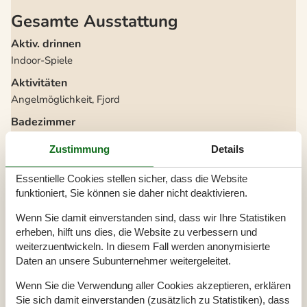
Gesamte Ausstattung
Aktiv. drinnen
Indoor-Spiele
Aktivitäten
Angelmöglichkeit, Fjord
Badezimmer
TOILETTE. Heißes und kaltes Wasser
Zustimmung
Details
Diverse
Alternative Heizung, Wärmepumpe
Essentielle Cookies stellen sicher, dass die Website
Anzahl Hochstühle
1
funktioniert, Sie können sie daher nicht deaktivieren.
Anzahl kostenloser Kinder (<4 Jahre)
1
Baujahr
1973
Wenn Sie damit einverstanden sind, dass wir Ihre Statistiken
Baumaterial: Holz
erheben, hilft uns dies, die Website zu verbessern und
Blick ins Grüne
Brennholz kann gekauft werden
weiterzuentwickeln. In diesem Fall werden anonymisierte
EL exkl.
Daten an unsere Subunternehmer weitergeleitet.
Ferienhaus
65 m²
Haustiere Nr
Wenn Sie die Verwendung aller Cookies akzeptieren, erklären
Heizung, Elektroheizung
Renoviert
2022
Sie sich damit einverstanden (zusätzlich zu Statistiken), dass