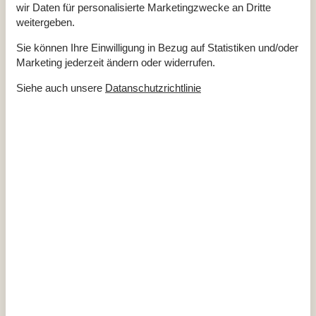
Self-Service-Check-in
wir Daten für personalisierte Marketingzwecke an Dritte
Staubsauger
weitergeben.
Waschmaschine
Wasser inkl.
Winterfest
Sie können Ihre Einwilligung in Bezug auf Statistiken und/oder
Marketing jederzeit ändern oder widerrufen.
Draußen
Gartenmöbel
Siehe auch unsere
Datanschutzrichtlinie
Grill
Kostenloser Parkplatz auf dem Gelände
2
Naturgrundstück
1000 m²
Drinnen
Fußbodenheizung im Badezimmer
Kaminofen
Klimaanlage
Elektrogeräte
1 DVD
1 Fernseher
Chromecast
DK-DR1
Internet (drahtlos)
In der Nähe
Die nächste Stadt
20 km