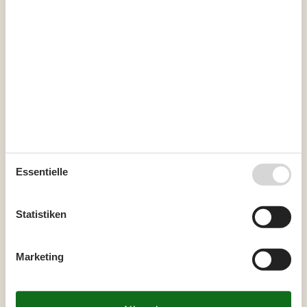
Kurzurlaub
Zur Zeit werden keine Kurzulaube angeboten. Das bedeutet
meistens, dass ein Kurzurlaub in der Hochsaison nicht möglich
ist.
Kalender
Essentielle
Ankunft
Statistiken
Juli 2027
Mo
Di
Mi
Do
Fr
Sa
So
Marketing
26
1
2
3
4
27
5
6
7
8
9
10
11