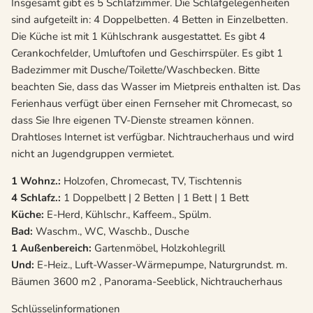
Insgesamt gibt es 5 Schlafzimmer. Die Schlafgelegenheiten
sind aufgeteilt in: 4 Doppelbetten. 4 Betten in Einzelbetten.
Die Küche ist mit 1 Kühlschrank ausgestattet. Es gibt 4
Cerankochfelder, Umluftofen und Geschirrspüler. Es gibt 1
Badezimmer mit Dusche/Toilette/Waschbecken. Bitte
beachten Sie, dass das Wasser im Mietpreis enthalten ist. Das
Ferienhaus verfügt über einen Fernseher mit Chromecast, so
dass Sie Ihre eigenen TV-Dienste streamen können.
Drahtloses Internet ist verfügbar. Nichtraucherhaus und wird
nicht an Jugendgruppen vermietet.
1 Wohnz.:
Holzofen, Chromecast, TV, Tischtennis
4 Schlafz.:
1 Doppelbett | 2 Betten | 1 Bett | 1 Bett
Küche:
E-Herd, Kühlschr., Kaffeem., Spülm.
Bad:
Waschm., WC, Waschb., Dusche
1 Außenbereich:
Gartenmöbel, Holzkohlegrill
Und:
E-Heiz., Luft-Wasser-Wärmepumpe, Naturgrundst. m.
Bäumen 3600 m2 , Panorama-Seeblick, Nichtraucherhaus
Schlüsselinformationen