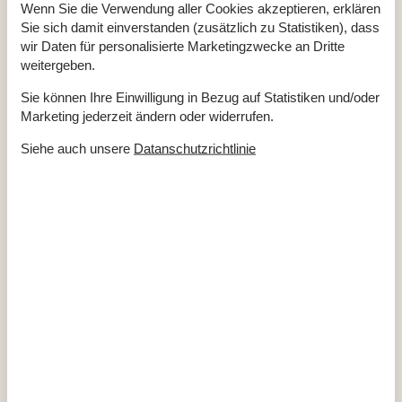
Hoch Geschwindigkeits Internet
Wenn Sie die Verwendung aller Cookies akzeptieren, erklären
Internet
Sie sich damit einverstanden (zusätzlich zu Statistiken), dass
Luft/Wasser Wärmepumpe
wir Daten für personalisierte Marketingzwecke an Dritte
Nationales Fernsehen
Nichtraucher
weitergeben.
Renoviert
2017
Wohnfläche in m²
144 m²
Sie können Ihre Einwilligung in Bezug auf Statistiken und/oder
Marketing jederzeit ändern oder widerrufen.
Draußen
Bademöglichkeiten (flach)
Siehe auch unsere
Datanschutzrichtlinie
Bademöglichkeiten (Sandstrand)
Gartengrill
Gartenmöbel
Kohlegrill
Drinnen
Chromecast
Internetzugang
Kamin / Holzofen
TV
Waschmaschine
Entfernung
Einkauf
2 km
Golf
13 km
Küste
500 m