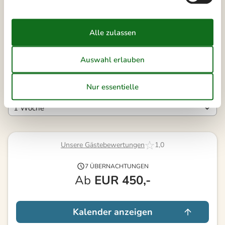
43
19
20
21
22
23
24
25
44
26
27
28
29
30
31
45
Frei
Nicht frei
Ankunft möglich
Dauer
Unsere Gästebewertungen
1,0
7 ÜBERNACHTUNGEN
Ab
EUR
450,-
Kalender anzeigen