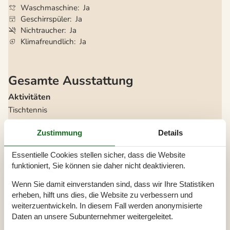
Waschmaschine
Ja
Geschirrspüler
Ja
Nichtraucher
Ja
Klimafreundlich
Ja
Gesamte Ausstattung
Aktivitäten
Tischtennis
Badezimmer
Zustimmung
Details
Badezimmer
Dusche
Essentielle Cookies stellen sicher, dass die Website
Waschbecken
WC
funktioniert, Sie können sie daher nicht deaktivieren.
Diverse
Wenn Sie damit einverstanden sind, dass wir Ihre Statistiken
Anzahl Badezimmer
1
erheben, hilft uns dies, die Website zu verbessern und
Anzahl Schlafzimmer
4
weiterzuentwickeln. In diesem Fall werden anonymisierte
Baujahr
1890
Daten an unsere Subunternehmer weitergeleitet.
Energiehaus
Haustier erlaubt